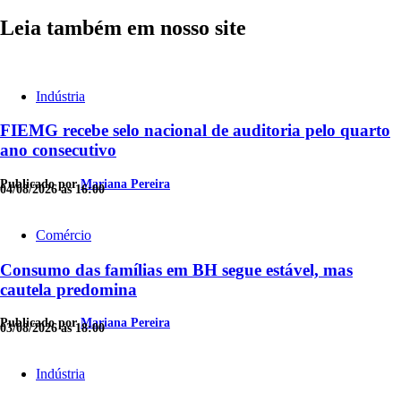
Leia também em nosso site
Indústria
FIEMG recebe selo nacional de auditoria pelo quarto
ano consecutivo
Publicado por
Mariana Pereira
04/08/2026 às 16:00
Comércio
Consumo das famílias em BH segue estável, mas
cautela predomina
Publicado por
Mariana Pereira
03/08/2026 às 18:00
Indústria