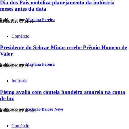
Dia dos Pais mobiliza planejamento da indústria
meses antes da data
Publicado por
Mariana Pereira
03/08/2026 às 14:00
Comércio
Presidente do Sebrae Minas recebe Prêmio Homem de
Valor
Publicado por
Mariana Pereira
01/08/2026 às 23:57
Indústria
Fiemg avalia com cautela bandeira amarela na conta
de luz
Publicado por
Redação Balcao News
01/08/2026 às 10:00
Comércio