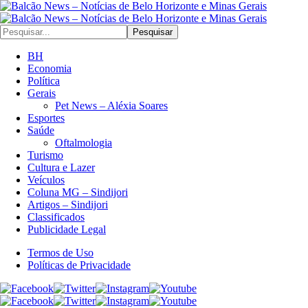
Pesquisar
BH
Economia
Política
Gerais
Pet News – Aléxia Soares
Esportes
Saúde
Oftalmologia
Turismo
Cultura e Lazer
Veículos
Coluna MG – Sindijori
Artigos – Sindijori
Classificados
Publicidade Legal
Termos de Uso
Políticas de Privacidade