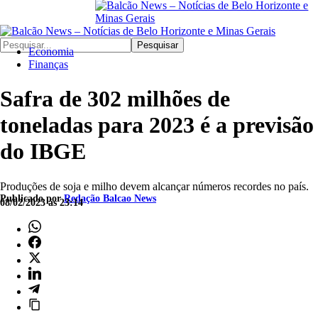
Pesquisar
Economia
Finanças
Safra de 302 milhões de
toneladas para 2023 é a previsão
do IBGE
Produções de soja e milho devem alcançar números recordes no país.
Publicado por
Redação Balcao News
08/02/2023 às 23:14