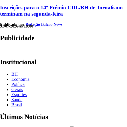
Inscrições para o 14º Prêmio CDL/BH de Jornalismo
terminam na segunda-feira
Publicado por
Redação Balcao News
31/07/2026 às 18:00
Publicidade
Institucional
BH
Economia
Política
Gerais
Esportes
Saúde
Brasil
Últimas Notícias