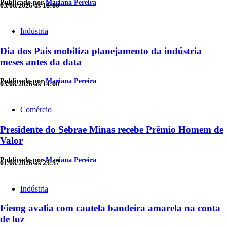
Publicado por
Mariana Pereira
03/08/2026 às 18:00
Indústria
Dia dos Pais mobiliza planejamento da indústria
meses antes da data
Publicado por
Mariana Pereira
03/08/2026 às 14:00
Comércio
Presidente do Sebrae Minas recebe Prêmio Homem de
Valor
Publicado por
Mariana Pereira
01/08/2026 às 23:57
Indústria
Fiemg avalia com cautela bandeira amarela na conta
de luz