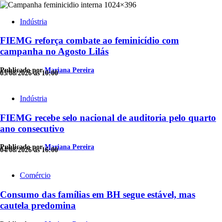
Indústria
FIEMG reforça combate ao feminicídio com
campanha no Agosto Lilás
Publicado por
Mariana Pereira
05/08/2026 às 10:00
Indústria
FIEMG recebe selo nacional de auditoria pelo quarto
ano consecutivo
Publicado por
Mariana Pereira
04/08/2026 às 16:00
Comércio
Consumo das famílias em BH segue estável, mas
cautela predomina