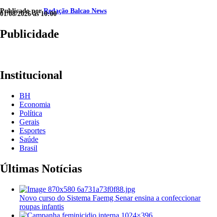
Publicado por
Redação Balcao News
01/08/2026 às 10:00
Publicidade
Institucional
BH
Economia
Política
Gerais
Esportes
Saúde
Brasil
Últimas Notícias
Novo curso do Sistema Faemg Senar ensina a confeccionar
roupas infantis