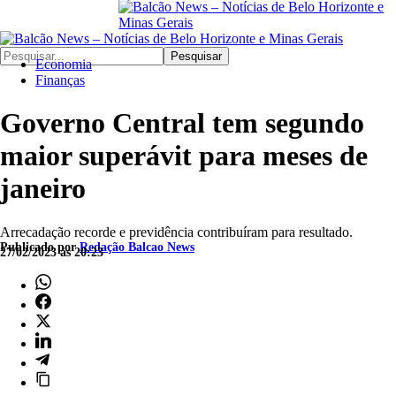
Pesquisar
Economia
Finanças
Governo Central tem segundo
maior superávit para meses de
janeiro
Arrecadação recorde e previdência contribuíram para resultado.
Publicado por
Redação Balcao News
27/02/2023 às 20:23