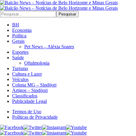
Pesquisar
BH
Economia
Política
Gerais
Pet News – Aléxia Soares
Esportes
Saúde
Oftalmologia
Turismo
Cultura e Lazer
Veículos
Coluna MG – Sindijori
Artigos – Sindijori
Classificados
Publicidade Legal
Termos de Uso
Políticas de Privacidade