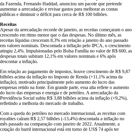
da Fazenda, Fernando Haddad, anunciou um pacote que pretende
aumentar a arrecadação e revisar gastos para melhorar as contas
públicas e diminuir o déficit para cerca de R$ 100 bilhões.
Receitas
Apesar da arrecadação recorde de janeiro, as receitas começaram o ano
crescendo em ritmo menor que o das despesas. No último mês, as
receitas líquidas cresceram 8,3% em relação a janeiro do ano passado
em valores nominais. Descontada a inflação pelo IPCA, o crescimento
atingiu 2,4%. Impulsionadas pelo Bolsa Família no valor de R$ 600, as
despesas totais subiram 12,1% em valores nominais e 6% após
descontar a inflação.
Em relação ao pagamento de impostos, houve crescimento de R$ 9,87
bilhões acima da inflação no Imposto de Renda (+11,1% acima da
inflação), motivado principalmente pelo aumento do lucro das
empresas retido na fonte. Em grande parte, essa alta reflete o aumento
do lucro das empresas e energia e de petróleo. A arrecadação da
Previdência Social subiu R$ 3,88 bilhões acima da inflação (+9,2%),
refletindo a melhoria do mercado de trabalho.
Com a queda do petróleo no mercado internacional, as receitas com
royalties caíram R$ 2,57 bilhões (-13,4%) descontada a inflação no
mês passado na comparação com janeiro de 2022. Atualmente, a
cotação do barril internacional está em torno de US$ 74 após ter