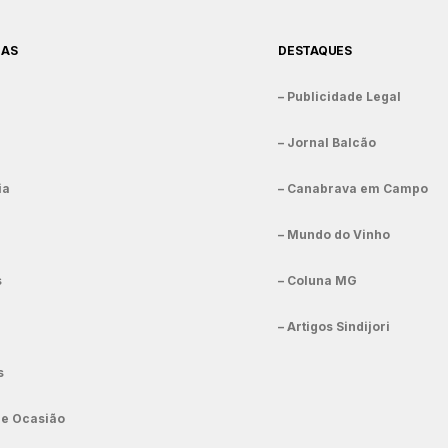
IAS
DESTAQUES
– Publicidade Legal
– Jornal Balcão
ia
– Canabrava em Campo
– Mundo do Vinho
s
– Coluna MG
– Artigos Sindijori
s
de Ocasião