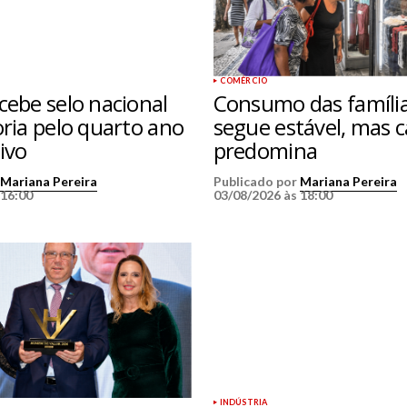
COMÉRCIO
cebe selo nacional
Consumo das famíli
oria pelo quarto ano
segue estável, mas c
ivo
predomina
r
Mariana Pereira
Publicado por
Mariana Pereira
 16:00
03/08/2026 às 18:00
INDÚSTRIA