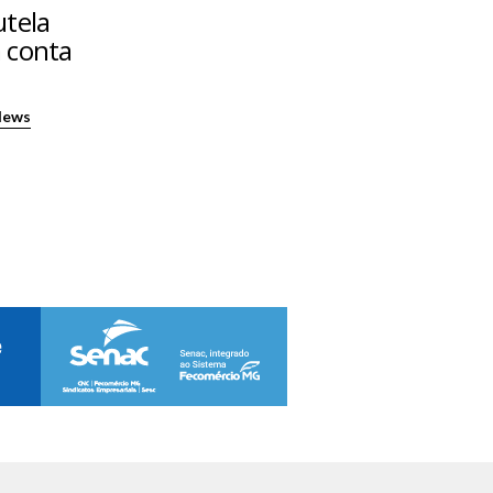
utela
 conta
News