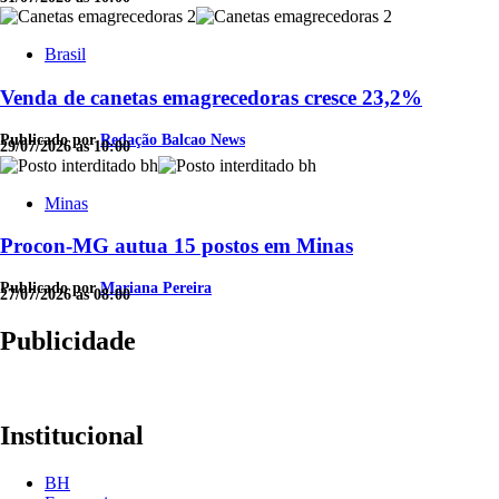
Brasil
Venda de canetas emagrecedoras cresce 23,2%
Publicado por
Redação Balcao News
29/07/2026 às 10:00
Minas
Procon-MG autua 15 postos em Minas
Publicado por
Mariana Pereira
27/07/2026 às 08:00
Publicidade
Institucional
BH