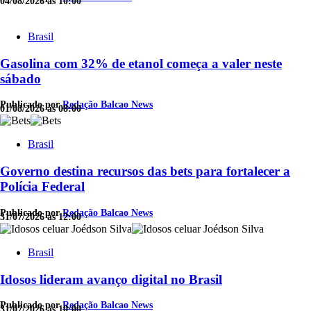
04/08/2026 às 10:00
Brasil
Gasolina com 32% de etanol começa a valer neste
sábado
Publicado por
Redação Balcao News
01/08/2026 às 08:00
Brasil
Governo destina recursos das bets para fortalecer a
Polícia Federal
Publicado por
Redação Balcao News
31/07/2026 às 12:00
Brasil
Idosos lideram avanço digital no Brasil
Publicado por
Redação Balcao News
31/07/2026 às 10:00