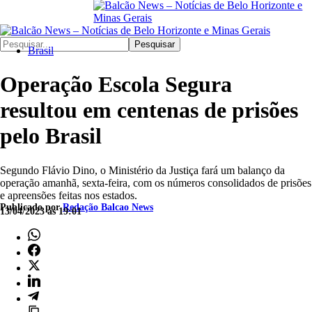
Pesquisar
Brasil
Operação Escola Segura
resultou em centenas de prisões
pelo Brasil
Segundo Flávio Dino, o Ministério da Justiça fará um balanço da
operação amanhã, sexta-feira, com os números consolidados de prisões
e apreensões feitas nos estados.
Publicado por
Redação Balcao News
13/04/2023 às 19:01