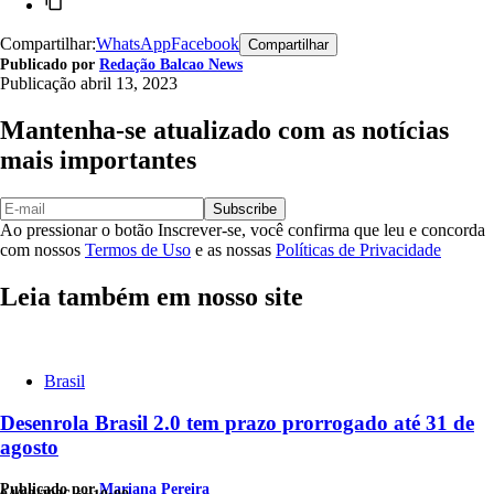
Compartilhar:
WhatsApp
Facebook
Compartilhar
Publicado por
Redação Balcao News
Publicação
abril 13, 2023
Mantenha-se atualizado com as notícias
mais importantes
Subscribe
Ao pressionar o botão Inscrever-se, você confirma que leu e concorda
com nossos
Termos de Uso
e as nossas
Políticas de Privacidade
Leia também em nosso site
Brasil
Desenrola Brasil 2.0 tem prazo prorrogado até 31 de
agosto
Publicado por
Mariana Pereira