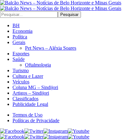
Pesquisar
BH
Economia
Política
Gerais
Pet News – Aléxia Soares
Esportes
Saúde
Oftalmologia
Turismo
Cultura e Lazer
Veículos
Coluna MG – Sindijori
Artigos – Sindijori
Classificados
Publicidade Legal
Termos de Uso
Políticas de Privacidade