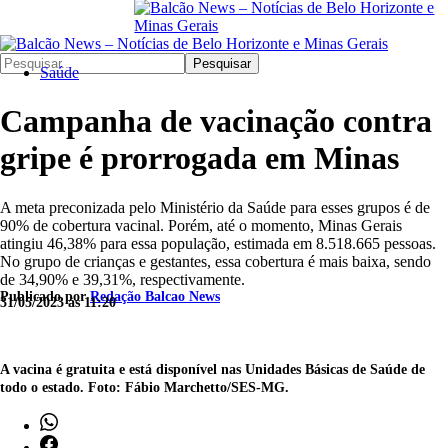
Pesquisar
Saúde
Campanha de vacinação contra
gripe é prorrogada em Minas
​A meta preconizada pelo Ministério da Saúde para esses grupos é de
90% de cobertura vacinal. Porém, até o momento, Minas Gerais
atingiu 46,38% para essa população, estimada em 8.518.665 pessoas.
No grupo de crianças e gestantes, essa cobertura é mais baixa, sendo
de 34,90% e 39,31%, respectivamente.
Publicado por
Redação Balcao News
31/05/2023 às 11:20
A vacina é gratuita e está disponível nas Unidades Básicas de Saúde de
todo o estado. Foto: Fábio Marchetto/SES-MG.