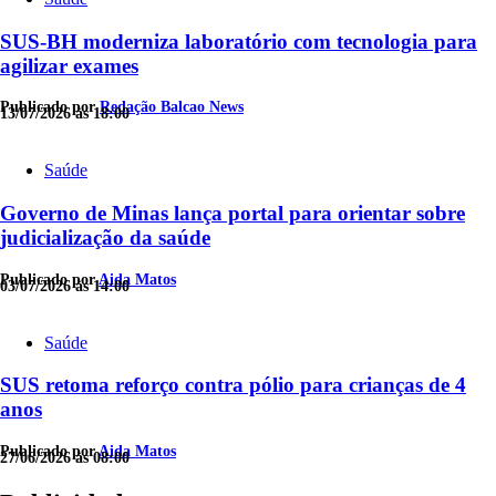
SUS-BH moderniza laboratório com tecnologia para
agilizar exames
Publicado por
Redação Balcao News
13/07/2026 às 18:00
Saúde
Governo de Minas lança portal para orientar sobre
judicialização da saúde
Publicado por
Aida Matos
03/07/2026 às 14:00
Saúde
SUS retoma reforço contra pólio para crianças de 4
anos
Publicado por
Aida Matos
27/06/2026 às 08:00