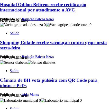
Hospital Odilon Behrens recebe certificação
internacional por atendimento a AVC
Publicado por
Redação Balcao News
01/08/2026 às 12:00
Saúde
Shopping Cidade recebe vacinação contra gripe nesta
sexta-feira
Publicado por
Redação Balcao News
16/07/2026 às 08:00
Saúde
Câmara de BH vota pulseira com QR Code para
idosos e PcDs
Publicado por
Aida Matos
14/07/2026 às 10:00
Saúde