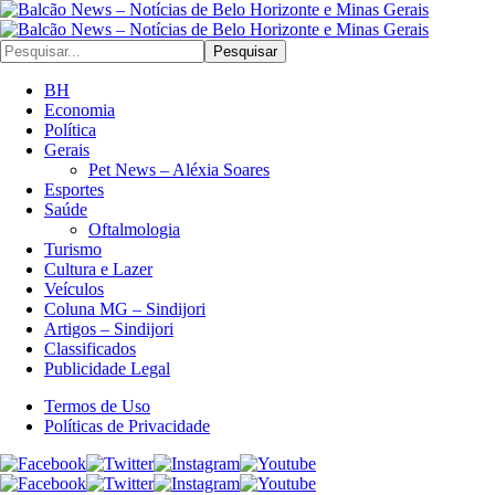
Pesquisar
BH
Economia
Política
Gerais
Pet News – Aléxia Soares
Esportes
Saúde
Oftalmologia
Turismo
Cultura e Lazer
Veículos
Coluna MG – Sindijori
Artigos – Sindijori
Classificados
Publicidade Legal
Termos de Uso
Políticas de Privacidade