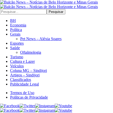
Pesquisar
BH
Economia
Política
Gerais
Pet News – Aléxia Soares
Esportes
Saúde
Oftalmologia
Turismo
Cultura e Lazer
Veículos
Coluna MG – Sindijori
Artigos – Sindijori
Classificados
Publicidade Legal
Termos de Uso
Políticas de Privacidade