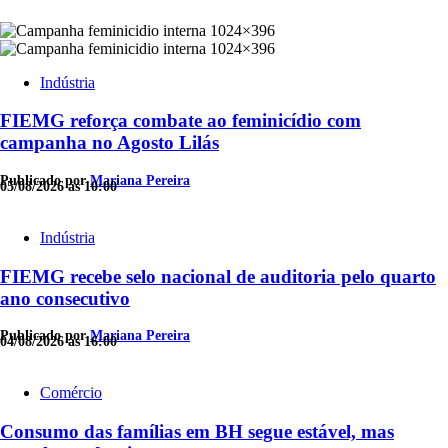
Indústria
FIEMG reforça combate ao feminicídio com
campanha no Agosto Lilás
Publicado por
Mariana Pereira
05/08/2026 às 10:00
Indústria
FIEMG recebe selo nacional de auditoria pelo quarto
ano consecutivo
Publicado por
Mariana Pereira
04/08/2026 às 16:00
Comércio
Consumo das famílias em BH segue estável, mas