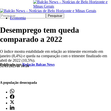
Pesquisar
Economia
Desemprego tem queda
comparado a 2022
O índice mostra estabilidade em relação ao trimestre encerrado em
janeiro (8,4%) e queda na comparação com o trimestre finalizado em
abril de 2022 (10,5%).
Publicado por
Redação Balcao News
31/05/2023 às 10:26
A população desocupada