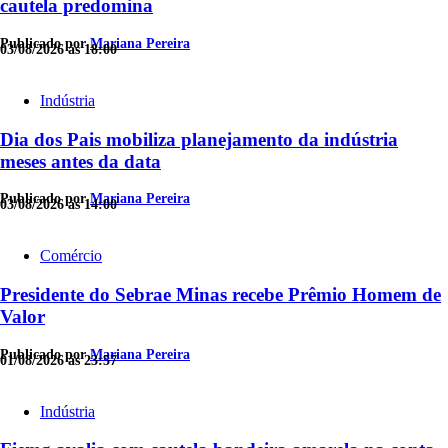
cautela predomina
Publicado por
Mariana Pereira
03/08/2026 às 18:00
Indústria
Dia dos Pais mobiliza planejamento da indústria
meses antes da data
Publicado por
Mariana Pereira
03/08/2026 às 14:00
Comércio
Presidente do Sebrae Minas recebe Prêmio Homem de
Valor
Publicado por
Mariana Pereira
01/08/2026 às 23:57
Indústria