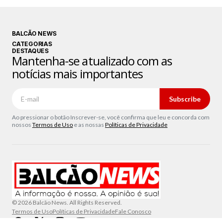
BALCÃO NEWS
CATEGORIAS
DESTAQUES
Mantenha-se atualizado com as
notícias mais importantes
Subscribe
Ao pressionar o botão Inscrever-se, você confirma que leu e concorda com
nossos
Termos de Uso
e as nossas
Políticas de Privacidade
© 2026 Balcão News. All Rights Reserved.
Termos de Uso
Políticas de Privacidade
Fale Conosco