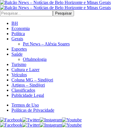
Pesquisar
BH
Economia
Política
Gerais
Pet News – Aléxia Soares
Esportes
Saúde
Oftalmologia
Turismo
Cultura e Lazer
Veículos
Coluna MG – Sindijori
Artigos – Sindijori
Classificados
Publicidade Legal
Termos de Uso
Políticas de Privacidade