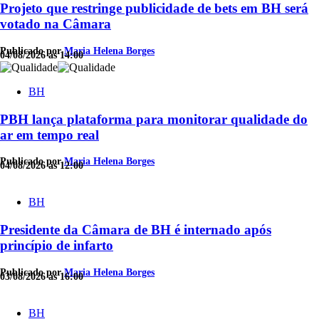
Projeto que restringe publicidade de bets em BH será
votado na Câmara
Publicado por
Maria Helena Borges
04/08/2026 às 14:00
BH
PBH lança plataforma para monitorar qualidade do
ar em tempo real
Publicado por
Maria Helena Borges
04/08/2026 às 12:00
BH
Presidente da Câmara de BH é internado após
princípio de infarto
Publicado por
Maria Helena Borges
03/08/2026 às 16:00
BH