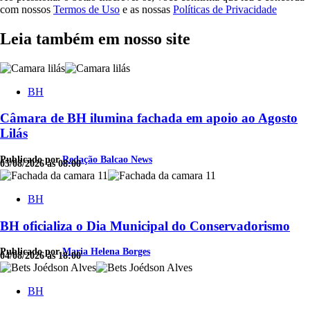
com nossos
Termos de Uso
e as nossas
Políticas de Privacidade
Leia também em nosso site
BH
Câmara de BH ilumina fachada em apoio ao Agosto
Lilás
Publicado por
Redação Balcao News
05/08/2026 às 08:00
BH
BH oficializa o Dia Municipal do Conservadorismo
Publicado por
Maria Helena Borges
04/08/2026 às 18:00
BH