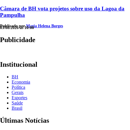
Câmara de BH vota projetos sobre uso da Lagoa da
Pampulha
Publicado por
Maria Helena Borges
03/08/2026 às 10:00
Publicidade
Institucional
BH
Economia
Política
Gerais
Esportes
Saúde
Brasil
Últimas Notícias