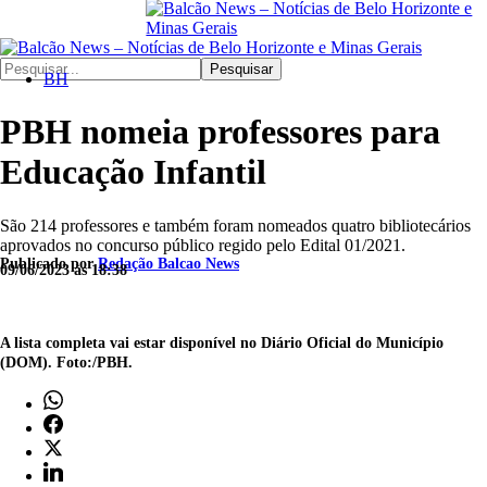
Pesquisar
BH
PBH nomeia professores para
Educação Infantil
São 214 professores e também foram nomeados quatro bibliotecários
aprovados no concurso público regido pelo Edital 01/2021.
Publicado por
Redação Balcao News
09/06/2023 às 18:38
A lista completa vai estar disponível no Diário Oficial do Município
(DOM). Foto:/PBH.