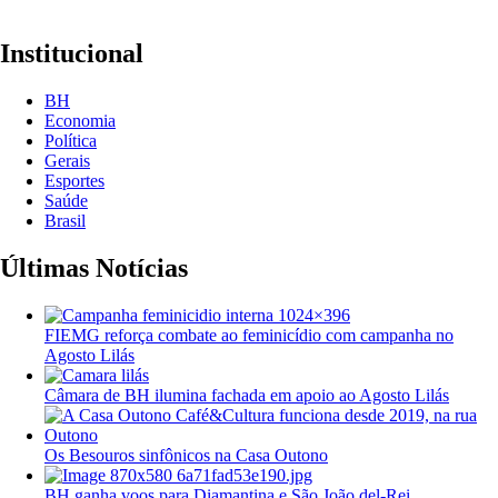
Institucional
BH
Economia
Política
Gerais
Esportes
Saúde
Brasil
Últimas Notícias
FIEMG reforça combate ao feminicídio com campanha no
Agosto Lilás
Câmara de BH ilumina fachada em apoio ao Agosto Lilás
Os Besouros sinfônicos na Casa Outono
BH ganha voos para Diamantina e São João del-Rei