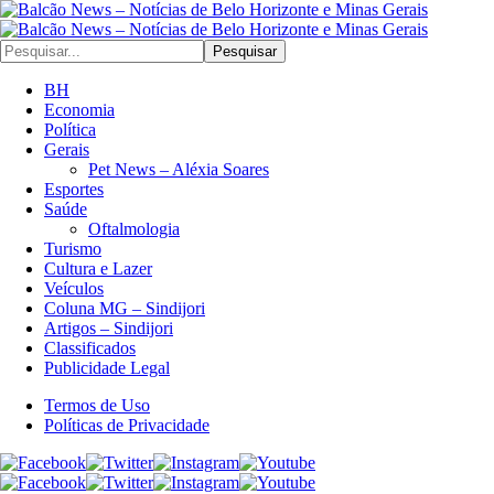
Pesquisar
BH
Economia
Política
Gerais
Pet News – Aléxia Soares
Esportes
Saúde
Oftalmologia
Turismo
Cultura e Lazer
Veículos
Coluna MG – Sindijori
Artigos – Sindijori
Classificados
Publicidade Legal
Termos de Uso
Políticas de Privacidade