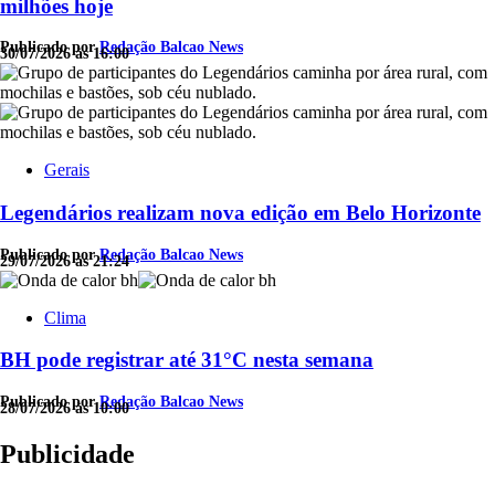
milhões hoje
Publicado por
Redação Balcao News
30/07/2026 às 16:00
Gerais
Legendários realizam nova edição em Belo Horizonte
Publicado por
Redação Balcao News
29/07/2026 às 21:24
Clima
BH pode registrar até 31°C nesta semana
Publicado por
Redação Balcao News
28/07/2026 às 10:00
Publicidade