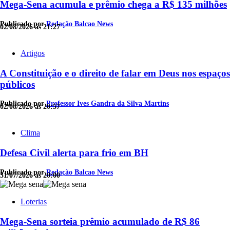
Mega-Sena acumula e prêmio chega a R$ 135 milhões
Publicado por
Redação Balcao News
02/08/2026 às 21:27
Artigos
A Constituição e o direito de falar em Deus nos espaços
públicos
Publicado por
Professor Ives Gandra da Silva Martins
02/08/2026 às 20:57
Clima
Defesa Civil alerta para frio em BH
Publicado por
Redação Balcao News
31/07/2026 às 20:00
Loterias
Mega-Sena sorteia prêmio acumulado de R$ 86