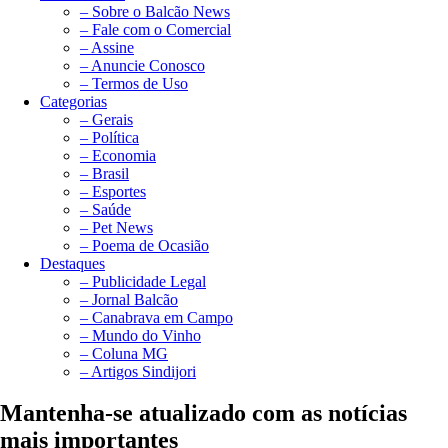
– Sobre o Balcão News
– Fale com o Comercial
– Assine
– Anuncie Conosco
– Termos de Uso
Categorias
– Gerais
– Política
– Economia
– Brasil
– Esportes
– Saúde
– Pet News
– Poema de Ocasião
Destaques
– Publicidade Legal
– Jornal Balcão
– Canabrava em Campo
– Mundo do Vinho
– Coluna MG
– Artigos Sindijori
Mantenha-se atualizado com as notícias
mais importantes