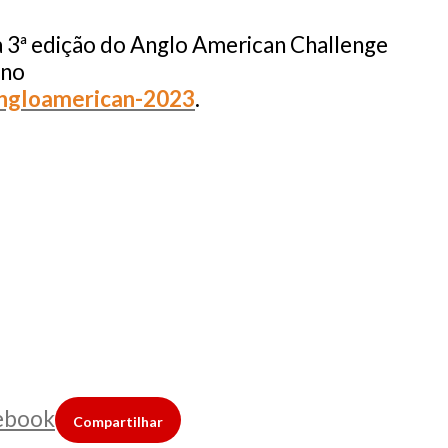
 3ª edição do Anglo American Challenge
 no
angloamerican-2023
.
ebook
Compartilhar