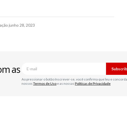
cação
junho 28, 2023
om as
Subscri
Ao pressionar o botão Inscrever-se, você confirma que leu e concord
nossos
Termos de Uso
e as nossas
Políticas de Privacidade