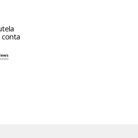
utela
 conta
News