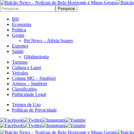
Pesquisar
BH
Economia
Política
Gerais
Pet News – Aléxia Soares
Esportes
Saúde
Oftalmologia
Turismo
Cultura e Lazer
Veículos
Coluna MG – Sindijori
Artigos – Sindijori
Classificados
Publicidade Legal
Termos de Uso
Políticas de Privacidade