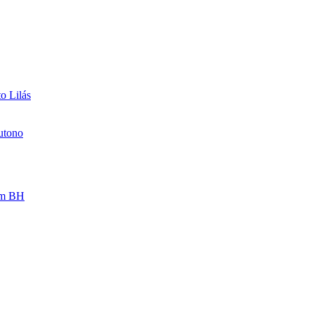
o Lilás
 em BH