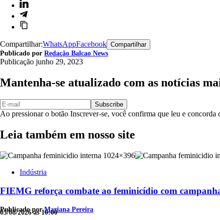
Compartilhar:
WhatsApp
Facebook
Compartilhar
Publicado por
Redação Balcao News
Publicação
junho 29, 2023
Mantenha-se atualizado com as notícias ma
Subscribe
Ao pressionar o botão Inscrever-se, você confirma que leu e concord
Leia também em nosso site
Indústria
FIEMG reforça combate ao feminicídio com campanha
Publicado por
Mariana Pereira
05/08/2026 às 10:00