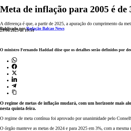
Meta de inflação para 2005 é de
A diferença é que, a partir de 2025, a apuração do cumprimento da me
Publicado por
Redação Balcao News
29/06/2023 às 19:51
O ministro Fernando Haddad diise que os detalhes serão definidos por d
O regime de metas de inflação mudará, com um horizonte mais alo
nesta quinta-feira.
O regime de meta contínua foi aprovado por unanimidade pelo Consel
O órgão manteve as metas de 2024 e para 2025 em 3%, com a mesma m