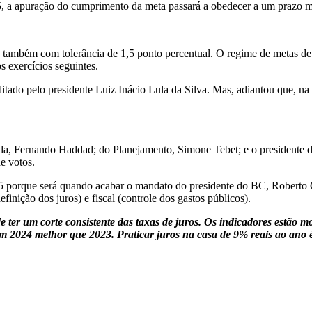
025, a apuração do cumprimento da meta passará a obedecer a um prazo 
, também com tolerância de 1,5 ponto percentual. O regime de metas d
 exercícios seguintes.
ditado pelo presidente Luiz Inácio Lula da Silva. Mas, adiantou que, na
nda, Fernando Haddad; do Planejamento, Simone Tebet; e o presidente
e votos.
25 porque será quando acabar o mandato do presidente do BC, Roberto 
finição dos juros) e fiscal (controle dos gastos públicos).
de ter um corte consistente das taxas de juros. Os indicadores estã
2024 melhor que 2023. Praticar juros na casa de 9% reais ao ano é a