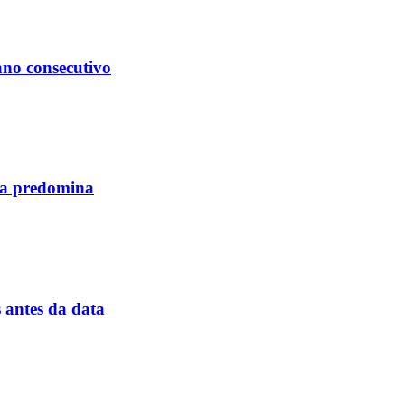
ano consecutivo
la predomina
 antes da data