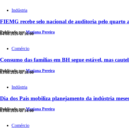
Indústria
FIEMG recebe selo nacional de auditoria pelo quarto 
Publicado por
Mariana Pereira
04/08/2026 às 16:00
Comércio
Consumo das famílias em BH segue estável, mas caute
Publicado por
Mariana Pereira
03/08/2026 às 18:00
Indústria
Dia dos Pais mobiliza planejamento da indústria meses
Publicado por
Mariana Pereira
03/08/2026 às 14:00
Comércio