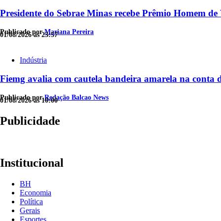
Presidente do Sebrae Minas recebe Prêmio Homem de 
Publicado por
Mariana Pereira
01/08/2026 às 23:57
Indústria
Fiemg avalia com cautela bandeira amarela na conta d
Publicado por
Redação Balcao News
01/08/2026 às 10:00
Publicidade
Institucional
BH
Economia
Política
Gerais
Esportes