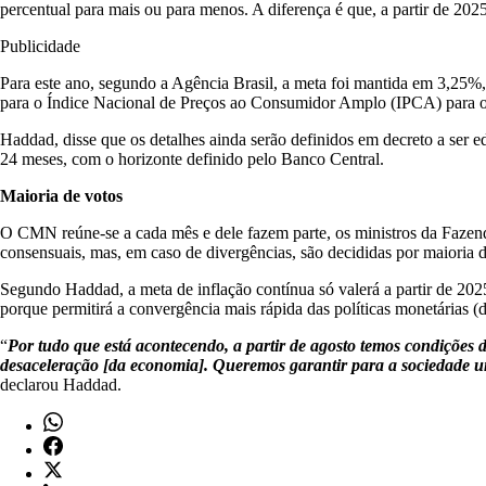
percentual para mais ou para menos. A diferença é que, a partir de 2
Publicidade
Para este ano, segundo a Agência Brasil, a meta foi mantida em 3,25%
para o Índice Nacional de Preços ao Consumidor Amplo (IPCA) para os
Haddad, disse que os detalhes ainda serão definidos em decreto a ser e
24 meses, com o horizonte definido pelo Banco Central.
Maioria de votos
O CMN reúne-se a cada mês e dele fazem parte, os ministros da Faze
consensuais, mas, em caso de divergências, são decididas por maioria d
Segundo Haddad, a meta de inflação contínua só valerá a partir de 20
porque permitirá a convergência mais rápida das políticas monetárias (de
“
Por tudo que está acontecendo, a partir de agosto temos condições 
desaceleração [da economia]. Queremos garantir para a sociedade um 
declarou Haddad.