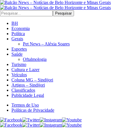
Pesquisar
BH
Economia
Política
Gerais
Pet News – Aléxia Soares
Esportes
Saúde
Oftalmologia
Turismo
Cultura e Lazer
Veículos
Coluna MG – Sindijori
Artigos – Sindijori
Classificados
Publicidade Legal
Termos de Uso
Políticas de Privacidade