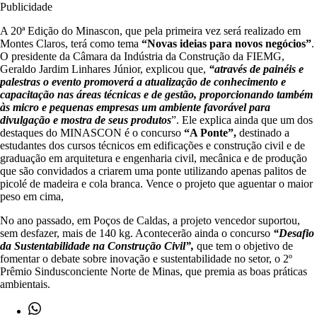
Publicidade
A 20ª Edição do Minascon, que pela primeira vez será realizado em
Montes Claros, terá como tema
“Novas ideias para novos negócios”
.
O presidente da Câmara da Indústria da Construção da FIEMG,
Geraldo Jardim Linhares Júnior, explicou que,
“através de painéis e
palestras o evento promoverá a atualização de conhecimento e
capacitação nas áreas técnicas e de gestão, proporcionando também
às micro e pequenas empresas um ambiente favorável para
divulgação e mostra de seus produtos
”. Ele explica ainda que um dos
destaques do MINASCON é o concurso
“A Ponte”,
destinado a
estudantes dos cursos técnicos em edificações e construção civil e de
graduação em arquitetura e engenharia civil, mecânica e de produção
que são convidados a criarem uma ponte utilizando apenas palitos de
picolé de madeira e cola branca. Vence o projeto que aguentar o maior
peso em cima,
No ano passado, em Poços de Caldas, a projeto vencedor suportou,
sem desfazer, mais de 140 kg. Acontecerão ainda o concurso
“Desafio
da Sustentabilidade na Construção Civil”,
que tem o objetivo de
fomentar o debate sobre inovação e sustentabilidade no setor, o 2º
Prêmio Sindusconciente Norte de Minas, que premia as boas práticas
ambientais.