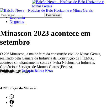
Pesquisar
Economia
Negócios
Minascon 2023 acontece em
setembro
O 20º Minascon, a maior feira da construção civil de Minas Gerais,
realizado pela Câmara da Indústria da Construção da FIEMG.,
acontece simultaneamente com 28ª Feira Nacional da Indústria,
Comércio e Serviços de Montes Claros (Fenics).
Publicado por
Redação Balcao News
29/06/2023 às 14:26
A 20ª Edição do Minascon