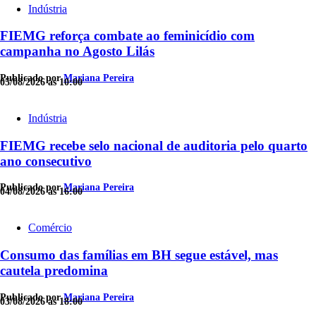
Indústria
FIEMG reforça combate ao feminicídio com
campanha no Agosto Lilás
Publicado por
Mariana Pereira
05/08/2026 às 10:00
Indústria
FIEMG recebe selo nacional de auditoria pelo quarto
ano consecutivo
Publicado por
Mariana Pereira
04/08/2026 às 16:00
Comércio
Consumo das famílias em BH segue estável, mas
cautela predomina
Publicado por
Mariana Pereira
03/08/2026 às 18:00