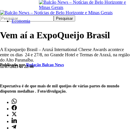
Pesquisar
Economia
Vem aí a ExpoQueijo Brasil
A Expoqueijo Brasil – Araxá International Cheese Awards acontece
entre os dias 24 e 27/8, no Grande Hotel e Termas de Araxá, na região
do Alto Paranaíba.
Publicado por
Redação Balcao News
11/07/2023 às 22:46
Expectativa é de que mais de mil queijos de várias partes do mundo
disputem medalhas . Foto/divulgação.