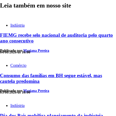
Leia também em nosso site
Indústria
FIEMG recebe selo nacional de auditoria pelo quarto
ano consecutivo
Publicado por
Mariana Pereira
04/08/2026 às 16:00
Comércio
Consumo das famílias em BH segue estável, mas
cautela predomina
Publicado por
Mariana Pereira
03/08/2026 às 18:00
Indústria
Dia dos Pais mobiliza planejamento da indústria