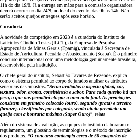
11h do dia 19/8. Já a entrega em mãos para a comissão organizadora
deverá ocorrer no dia 24/8, no local do evento, das 9h às 14h. Não
serão aceitos queijos entregues após esse horário.
Curadoria
A novidade da competição em 2023 é a curadoria do Instituto de
Laticínios Cândido Tostes (ILCT), da Empresa de Pesquisa
Agropecuária de Minas Gerais (Epamig), vinculada à Secretaria de
Estado de Agricultura, Pecuária e Abastecimento (Seapa). É o primeiro
concurso internacional com uma metodologia genuinamente brasileira,
desenvolvida pela instituição.
O chefe-geral do instituto, Sebastião Tavares de Rezende, explica
como o sistema permitirá ao corpo de jurados analisar os atributos
sensoriais das amostras. “
Serão avaliados o aspecto global, cor,
textura, odor, aroma, consistência e sabor. Para cada quesito há um
peso, o que nos permitirá chegar a uma nota final. As premiações
consistem em primeiro colocado (ouro), segundo (prata) e terceiro
(bronze), classificados por categoria, sendo ainda premiado um
queijo com a honraria máxima (Super Ouro)
”, relata.
Além do sistema de avaliação, as equipes do instituto elaboraram o
regulamento, um glossário de terminologias e o método de inscrição
dos produtos.
“O concurso contempla cerca de 50 categorias de