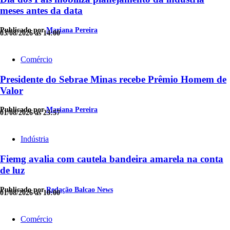
meses antes da data
Publicado por
Mariana Pereira
03/08/2026 às 14:00
Comércio
Presidente do Sebrae Minas recebe Prêmio Homem de
Valor
Publicado por
Mariana Pereira
01/08/2026 às 23:57
Indústria
Fiemg avalia com cautela bandeira amarela na conta
de luz
Publicado por
Redação Balcao News
01/08/2026 às 10:00
Comércio