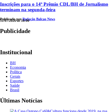
Inscrições para o 14º Prêmio CDL/BH de Jornalismo
terminam na segunda-feira
Publicado por
Redação Balcao News
31/07/2026 às 18:00
Publicidade
Institucional
BH
Economia
Política
Gerais
Esportes
Saúde
Brasil
Últimas Notícias