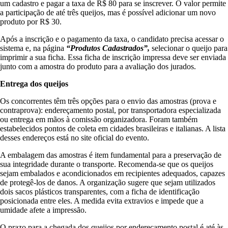
um cadastro e pagar a taxa de R$ 80 para se inscrever. O valor permite
a participação de até três queijos, mas é possível adicionar um novo
produto por R$ 30.
Após a inscrição e o pagamento da taxa, o candidato precisa acessar o
sistema e, na página
“Produtos Cadastrados”,
selecionar o queijo para
imprimir a sua ficha. Essa ficha de inscrição impressa deve ser enviada
junto com a amostra do produto para a avaliação dos jurados.
Entrega dos queijos
Os concorrentes têm três opções para o envio das amostras (prova e
contraprova): endereçamento postal, por transportadora especializada
ou entrega em mãos à comissão organizadora. Foram também
estabelecidos pontos de coleta em cidades brasileiras e italianas. A lista
desses endereços está no site oficial do evento.
A embalagem das amostras é item fundamental para a preservação de
sua integridade durante o transporte. Recomenda-se que os queijos
sejam embalados e acondicionados em recipientes adequados, capazes
de protegê-los de danos. A organização sugere que sejam utilizados
dois sacos plásticos transparentes, com a ficha de identificação
posicionada entre eles. A medida evita extravios e impede que a
umidade afete a impressão.
O prazo para a chegada dos queijos por endereçamento postal é até às