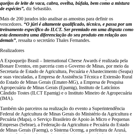
queijos de leite de vaca, cabra, ovelha, búfala, bem como a mistura
de espécies”,
diz Sebastião.
Mais de 200 jurados irão analisar as amostras para definir os
vencedores.
“O júri é altamente qualificado, técnico, e passa por um
treinamento específico do ILCT. Ser premiado em uma disputa como
esta demonstra uma diferenciação do seu produto em relação aos
demais”
, ressalta o secretário Thales Fernandes.
Realizadores
A Expoqueijo Brasil – International Cheese Awards é realizada pela
Bonare Eventos, em parceria com o Governo de Minas, por meio da
Secretaria de Estado de Agricultura, Pecuária e Abastecimento (Seapa)
e suas vinculadas, a Empresa de Assistência Técnica e Extensão Rural
do Estado de Minas Gerais (Emater-MG), a Empresa de Pesquisa
Agropecuária de Minas Gerais (Epamig), Instituto de Laticínios
Cândido Tostes (ILCT Epamig) e o Instituto Mineiro de Agropecuária
(IMA).
Também são parceiros na realização do evento a Superintendência
Federal de Agricultura de Minas Gerais do Ministério da Agricultura e
Pecuária (Mapa), o Serviço Brasileiro de Apoio às Micro e Pequenas
Empresas (Sebrae), a Federação da Agricultura e Pecuária do Estado
de Minas Gerais (Faemg), o Sistema Ocemg, a prefeitura de Araxá,