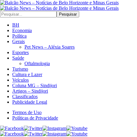
Pesquisar
BH
Economia
Política
Gerais
Pet News – Aléxia Soares
Esportes
Saúde
Oftalmologia
Turismo
Cultura e Lazer
Veículos
Coluna MG – Sindijori
Artigos – Sindijori
Classificados
Publicidade Legal
Termos de Uso
Políticas de Privacidade