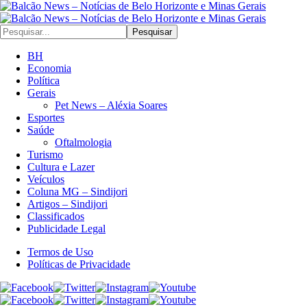
Pesquisar
BH
Economia
Política
Gerais
Pet News – Aléxia Soares
Esportes
Saúde
Oftalmologia
Turismo
Cultura e Lazer
Veículos
Coluna MG – Sindijori
Artigos – Sindijori
Classificados
Publicidade Legal
Termos de Uso
Políticas de Privacidade