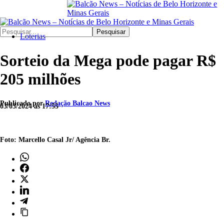
Pesquisar
Loterias
Sorteio da Mega pode pagar R$
205 milhões
Publicado por
Redação Balcao News
03/03/2024 às 17:55
Foto: Marcello Casal Jr/ Agência Br.