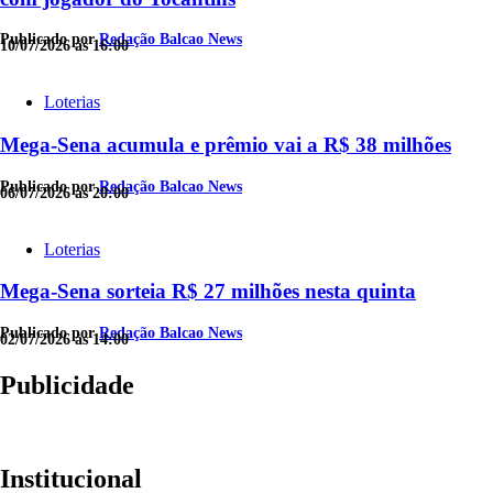
Publicado por
Redação Balcao News
10/07/2026 às 16:00
Loterias
Mega-Sena acumula e prêmio vai a R$ 38 milhões
Publicado por
Redação Balcao News
06/07/2026 às 20:00
Loterias
Mega-Sena sorteia R$ 27 milhões nesta quinta
Publicado por
Redação Balcao News
02/07/2026 às 14:00
Publicidade
Institucional