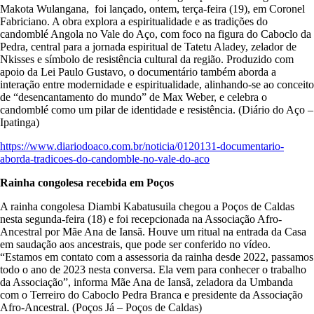
Makota Wulangana, foi lançado, ontem, terça-feira (19), em Coronel
Fabriciano. A obra explora a espiritualidade e as tradições do
candomblé Angola no Vale do Aço, com foco na figura do Caboclo da
Pedra, central para a jornada espiritual de Tatetu Aladey, zelador de
Nkisses e símbolo de resistência cultural da região. Produzido com
apoio da Lei Paulo Gustavo, o documentário também aborda a
interação entre modernidade e espiritualidade, alinhando-se ao conceito
de “desencantamento do mundo” de Max Weber, e celebra o
candomblé como um pilar de identidade e resistência. (Diário do Aço –
Ipatinga)
https://www.diariodoaco.com.br/noticia/0120131-documentario-
aborda-tradicoes-do-candomble-no-vale-do-aco
Rainha congolesa recebida em Poços
A rainha congolesa Diambi Kabatusuila chegou a Poços de Caldas
nesta segunda-feira (18) e foi recepcionada na Associação Afro-
Ancestral por Mãe Ana de Iansã. Houve um ritual na entrada da Casa
em saudação aos ancestrais, que pode ser conferido no vídeo.
“Estamos em contato com a assessoria da rainha desde 2022, passamos
todo o ano de 2023 nesta conversa. Ela vem para conhecer o trabalho
da Associação”, informa Mãe Ana de Iansã, zeladora da Umbanda
com o Terreiro do Caboclo Pedra Branca e presidente da Associação
Afro-Ancestral. (Poços Já – Poços de Caldas)