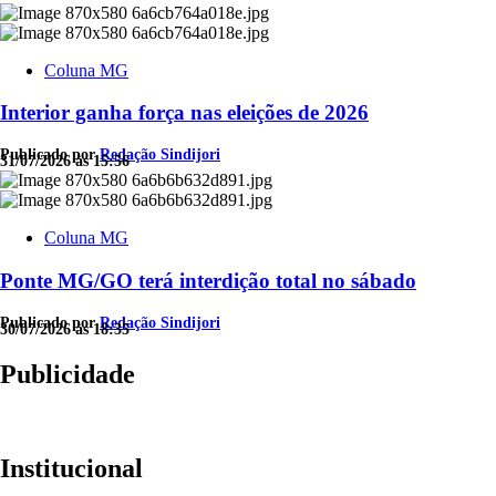
Coluna MG
Interior ganha força nas eleições de 2026
Publicado por
Redação Sindijori
31/07/2026 às 15:56
Coluna MG
Ponte MG/GO terá interdição total no sábado
Publicado por
Redação Sindijori
30/07/2026 às 18:35
Publicidade
Institucional