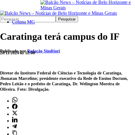
Pesquisar
Coluna MG
Caratinga terá campus do IF
Publicado por
Redação Sindijori
20/11/2024 às 12:00
Diretor do Instituto Federal de Ciências e Tecnologia de Caratinga,
Jhonatan Marcelino; presidente executivo da Rede de Ensino Doctum,
Pedro Leitão e o prefeito de Caratinga, Dr. Welington Moreira de
Oliveira. Foto: Divulgação.