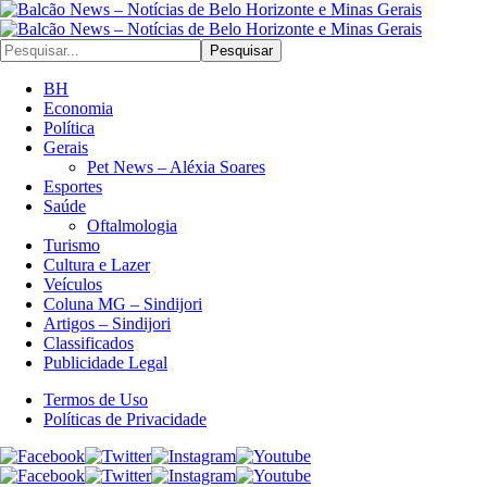
Pesquisar
BH
Economia
Política
Gerais
Pet News – Aléxia Soares
Esportes
Saúde
Oftalmologia
Turismo
Cultura e Lazer
Veículos
Coluna MG – Sindijori
Artigos – Sindijori
Classificados
Publicidade Legal
Termos de Uso
Políticas de Privacidade