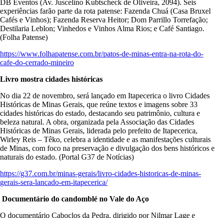
DB Eventos (Av. Juscelino Kubtscheck de Oliveira, 2094). Seis
experiências farão parte da rota patense: Fazenda Chuá (Casa Bruxel
Cafés e Vinhos); ⁠Fazenda Reserva Heitor; Dom Parrillo Torrefação;
⁠Destilaria Leblon; ⁠Vinhedos e Vinhos Alma Rios; e ⁠Café Santiago.
(Folha Patense)
https://www.folhapatense.com.br/patos-de-minas-entra-na-rota-do-
cafe-do-cerrado-mineiro
Livro mostra cidades históricas
No dia 22 de novembro, será lançado em Itapecerica o livro Cidades
Históricas de Minas Gerais, que reúne textos e imagens sobre 33
cidades históricas do estado, destacando seu patrimônio, cultura e
beleza natural. A obra, organizada pela Associação das Cidades
Históricas de Minas Gerais, liderada pelo prefeito de Itapecerica,
Wirley Reis – Têko, celebra a identidade e as manifestações culturais
de Minas, com foco na preservação e divulgação dos bens históricos e
naturais do estado. (Portal G37 de Notícias)
https://g37.com.br/minas-gerais/livro-cidades-historicas-de-minas-
gerais-sera-lancado-em-itapecerica/
Documentário do candomblé no Vale do Aço
O documentário Caboclos da Pedra, dirigido por Nilmar Lage e