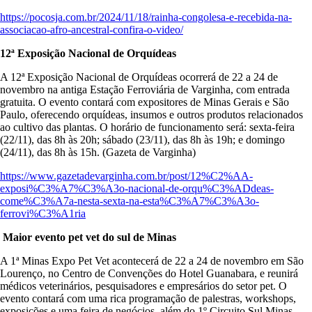
https://pocosja.com.br/2024/11/18/rainha-congolesa-e-recebida-na-
associacao-afro-ancestral-confira-o-video/
12ª Exposição Nacional de Orquídeas
A 12ª Exposição Nacional de Orquídeas ocorrerá de 22 a 24 de
novembro na antiga Estação Ferroviária de Varginha, com entrada
gratuita. O evento contará com expositores de Minas Gerais e São
Paulo, oferecendo orquídeas, insumos e outros produtos relacionados
ao cultivo das plantas. O horário de funcionamento será: sexta-feira
(22/11), das 8h às 20h; sábado (23/11), das 8h às 19h; e domingo
(24/11), das 8h às 15h. (Gazeta de Varginha)
https://www.gazetadevarginha.com.br/post/12%C2%AA-
exposi%C3%A7%C3%A3o-nacional-de-orqu%C3%ADdeas-
come%C3%A7a-nesta-sexta-na-esta%C3%A7%C3%A3o-
ferrovi%C3%A1ria
Maior evento pet vet do sul de Minas
A 1ª Minas Expo Pet Vet acontecerá de 22 a 24 de novembro em São
Lourenço, no Centro de Convenções do Hotel Guanabara, e reunirá
médicos veterinários, pesquisadores e empresários do setor pet. O
evento contará com uma rica programação de palestras, workshops,
exposições e uma feira de negócios, além do 1º Circuito Sul Minas