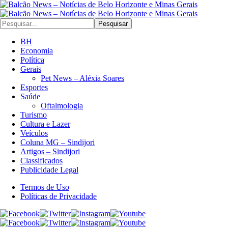
Pesquisar
BH
Economia
Política
Gerais
Pet News – Aléxia Soares
Esportes
Saúde
Oftalmologia
Turismo
Cultura e Lazer
Veículos
Coluna MG – Sindijori
Artigos – Sindijori
Classificados
Publicidade Legal
Termos de Uso
Políticas de Privacidade