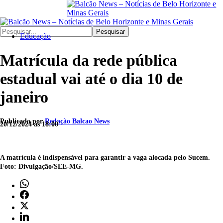
Pesquisar
Educação
Matrícula da rede pública
estadual vai até o dia 10 de
janeiro
Publicado por
Redação Balcao News
20/12/2024 às 18:00
A matrícula é indispensável para garantir a vaga alocada pelo Sucem.
Foto: Divulgação/SEE-MG.