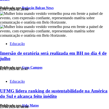
Publicado por
Redação Balcao News
23/07/2026 às 20:00
Educação
Imersão de oratória será realizada em BH no dia 4 de
julho
Publicado por
Guto Campos
01/07/2026 às 11:47
Educação
UFMG lidera ranking de sustentabilidade na América
do Sul e alcança feito inédito
Publicado por
Aida Matos
25/06/2026 às 08:00