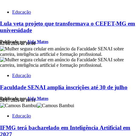
Educação
Lula veta projeto que transformava o CEFET-MG em
universidade
Publicado por
Aida Matos
02/08/2026 às 10:00
Educação
Faculdade SENAI amplia inscrições até 30 de julho
Publicado por
Aida Matos
26/07/2026 às 18:51
Educação
IFMG terá bacharelado em Inteligência Artificial em
2027