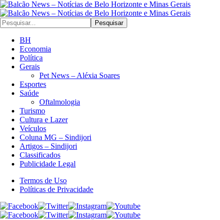
Pesquisar
BH
Economia
Política
Gerais
Pet News – Aléxia Soares
Esportes
Saúde
Oftalmologia
Turismo
Cultura e Lazer
Veículos
Coluna MG – Sindijori
Artigos – Sindijori
Classificados
Publicidade Legal
Termos de Uso
Políticas de Privacidade