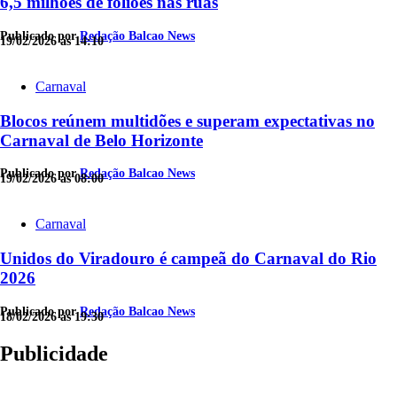
6,5 milhões de foliões nas ruas
Publicado por
Redação Balcao News
19/02/2026 às 14:10
Carnaval
Blocos reúnem multidões e superam expectativas no
Carnaval de Belo Horizonte
Publicado por
Redação Balcao News
19/02/2026 às 08:00
Carnaval
Unidos do Viradouro é campeã do Carnaval do Rio
2026
Publicado por
Redação Balcao News
18/02/2026 às 19:30
Publicidade