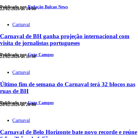
Publicado por
Redação Balcao News
22/02/2026 às 14:00
Carnaval
Carnaval de BH ganha projeção internacional com
visita de jornalistas portugueses
Publicado por
Guto Campos
21/02/2026 às 11:30
Carnaval
Último fim de semana do Carnaval terá 32 blocos nas
ruas de BH
Publicado por
Guto Campos
20/02/2026 às 20:00
Carnaval
Carnaval de Belo Horizonte bate novo recorde e reúne