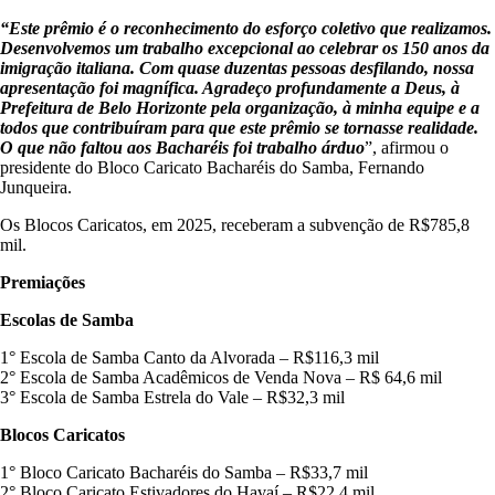
“Este prêmio é o reconhecimento do esforço coletivo que realizamos.
Desenvolvemos um trabalho excepcional ao celebrar os 150 anos da
imigração italiana. Com quase duzentas pessoas desfilando, nossa
apresentação foi magnífica. Agradeço profundamente a Deus, à
Prefeitura de Belo Horizonte pela organização, à minha equipe e a
todos que contribuíram para que este prêmio se tornasse realidade.
O que não faltou aos Bacharéis foi trabalho árduo
”, afirmou o
presidente do Bloco Caricato Bacharéis do Samba, Fernando
Junqueira.
Os Blocos Caricatos, em 2025, receberam a subvenção de R$785,8
mil.
Premiações
Escolas de Samba
1° Escola de Samba Canto da Alvorada – R$116,3 mil
2° Escola de Samba Acadêmicos de Venda Nova – R$ 64,6 mil
3° Escola de Samba Estrela do Vale – R$32,3 mil
Blocos Caricatos
1° Bloco Caricato Bacharéis do Samba – R$33,7 mil
2° Bloco Caricato Estivadores do Havaí – R$22,4 mil