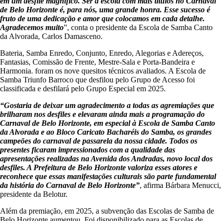
em um desfile magnífico. Ser a escola com mais títulos no Carnaval
de Belo Horizonte é, para nós, uma grande honra. Esse sucesso é
fruto de uma dedicação e amor que colocamos em cada detalhe.
Agradecemos muito
”, conta o presidente da Escola de Samba Canto
da Alvorada, Carlos Damasceno.
Bateria, Samba Enredo, Conjunto, Enredo, Alegorias e Adereços,
Fantasias, Comissão de Frente, Mestre-Sala e Porta-Bandeira e
Harmonia. foram os nove quesitos técnicos avaliados. A Escola de
Samba Triunfo Barroco que desfilou pelo Grupo de Acesso foi
classificada e desfilará pelo Grupo Especial em 2025.
“Gostaria de deixar um agradecimento a todas as agremiações que
brilharam nos desfiles e elevaram ainda mais a programação do
Carnaval de Belo Horizonte, em especial à Escola de Samba Canto
da Alvorada e ao Bloco Caricato Bacharéis do Samba, os grandes
campeões do carnaval de passarela da nossa cidade. Todos os
presentes ficaram impressionados com a qualidade das
apresentações realizadas na Avenida dos Andradas, novo local dos
desfiles. A Prefeitura de Belo Horizonte valoriza esses atores e
reconhece que essas manifestações culturais são parte fundamental
da história do Carnaval de Belo Horizonte”
, afirma Bárbara Menucci,
presidente da Belotur.
Além da premiação, em 2025, a subvenção das Escolas de Samba de
Belo Horizonte aumentou. Foi disponibilizado para as Escolas de