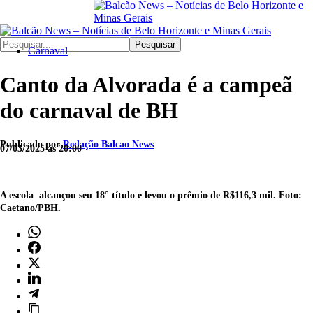
Pesquisar
Carnaval
Canto da Alvorada é a campeã
do carnaval de BH
Publicado por
Redação Balcao News
07/03/2025 às 20:00
A escola alcançou seu 18° título e levou o prêmio de R$116,3 mil. Foto:
Caetano/PBH.