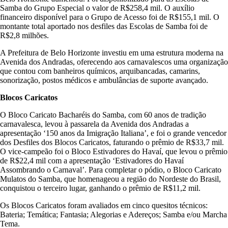
Samba do Grupo Especial o valor de R$258,4 mil. O auxílio
financeiro disponível para o Grupo de Acesso foi de R$155,1 mil. O
montante total aportado nos desfiles das Escolas de Samba foi de
R$2,8 milhões.
A Prefeitura de Belo Horizonte investiu em uma estrutura moderna na
Avenida dos Andradas, oferecendo aos carnavalescos uma organização
que contou com banheiros químicos, arquibancadas, camarins,
sonorização, postos médicos e ambulâncias de suporte avançado.
Blocos Caricatos
O Bloco Caricato Bacharéis do Samba, com 60 anos de tradição
carnavalesca, levou à passarela da Avenida dos Andradas a
apresentação ‘150 anos da Imigração Italiana’, e foi o grande vencedor
dos Desfiles dos Blocos Caricatos, faturando o prêmio de R$33,7 mil.
O vice-campeão foi o Bloco Estivadores do Havaí, que levou o prêmio
de R$22,4 mil com a apresentação ‘Estivadores do Havaí
Assombrando o Carnaval’. Para completar o pódio, o Bloco Caricato
Mulatos do Samba, que homenageou a região do Nordeste do Brasil,
conquistou o terceiro lugar, ganhando o prêmio de R$11,2 mil.
Os Blocos Caricatos foram avaliados em cinco quesitos técnicos:
Bateria; Temática; Fantasia; Alegorias e Adereços; Samba e/ou Marcha
Tema.