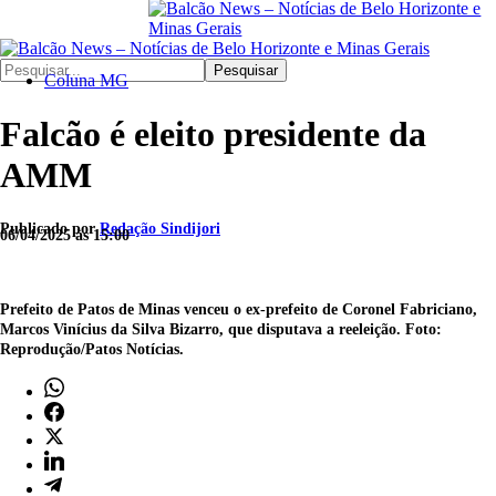
Pesquisar
Coluna MG
Falcão é eleito presidente da
AMM
Publicado por
Redação Sindijori
06/04/2025 às 15:00
Prefeito de Patos de Minas venceu o ex-prefeito de Coronel Fabriciano,
Marcos Vinícius da Silva Bizarro, que disputava a reeleição. Foto:
Reprodução/Patos Notícias.