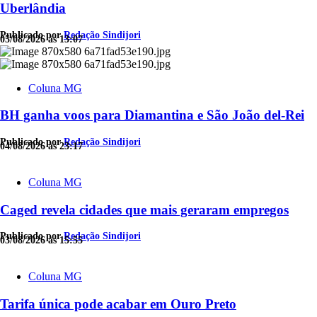
Uberlândia
Publicado por
Redação Sindijori
05/08/2026 às 13:07
Coluna MG
BH ganha voos para Diamantina e São João del-Rei
Publicado por
Redação Sindijori
04/08/2026 às 23:17
Coluna MG
Caged revela cidades que mais geraram empregos
Publicado por
Redação Sindijori
03/08/2026 às 15:55
Coluna MG
Tarifa única pode acabar em Ouro Preto