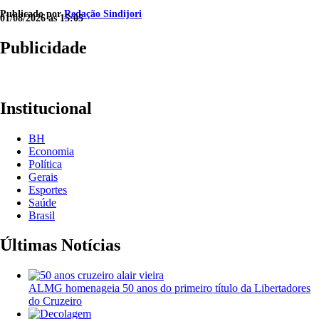
Publicado por
Redação Sindijori
01/08/2026 às 15:05
Publicidade
Institucional
BH
Economia
Política
Gerais
Esportes
Saúde
Brasil
Últimas Notícias
ALMG homenageia 50 anos do primeiro título da Libertadores
do Cruzeiro