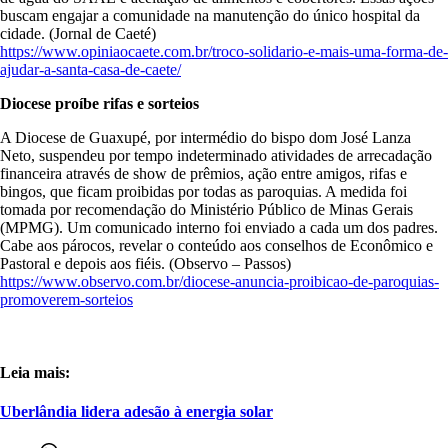
buscam engajar a comunidade na manutenção do único hospital da
cidade. (Jornal de Caeté)
https://www.opiniaocaete.com.br/troco-solidario-e-mais-uma-forma-de-
ajudar-a-santa-casa-de-caete/
Diocese proíbe rifas e sorteios
A Diocese de Guaxupé, por intermédio do bispo dom José Lanza
Neto, suspendeu por tempo indeterminado atividades de arrecadação
financeira através de show de prêmios, ação entre amigos, rifas e
bingos, que ficam proibidas por todas as paroquias. A medida foi
tomada por recomendação do Ministério Público de Minas Gerais
(MPMG). Um comunicado interno foi enviado a cada um dos padres.
Cabe aos párocos, revelar o conteúdo aos conselhos de Econômico e
Pastoral e depois aos fiéis. (Observo – Passos)
https://www.observo.com.br/diocese-anuncia-proibicao-de-paroquias-
promoverem-sorteios
Leia mais:
Uberlândia lidera adesão à energia solar