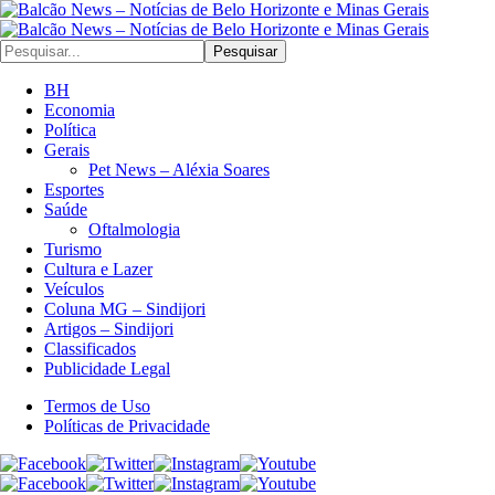
Pesquisar
BH
Economia
Política
Gerais
Pet News – Aléxia Soares
Esportes
Saúde
Oftalmologia
Turismo
Cultura e Lazer
Veículos
Coluna MG – Sindijori
Artigos – Sindijori
Classificados
Publicidade Legal
Termos de Uso
Políticas de Privacidade