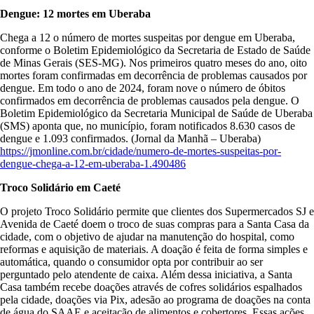
Dengue: 12 mortes em Uberaba
Chega a 12 o número de mortes suspeitas por dengue em Uberaba,
conforme o Boletim Epidemiológico da Secretaria de Estado de Saúde
de Minas Gerais (SES-MG). Nos primeiros quatro meses do ano, oito
mortes foram confirmadas em decorrência de problemas causados por
dengue. Em todo o ano de 2024, foram nove o número de óbitos
confirmados em decorrência de problemas causados pela dengue. O
Boletim Epidemiológico da Secretaria Municipal de Saúde de Uberaba
(SMS) aponta que, no município, foram notificados 8.630 casos de
dengue e 1.093 confirmados. (Jornal da Manhã – Uberaba)
https://jmonline.com.br/cidade/numero-de-mortes-suspeitas-por-
dengue-chega-a-12-em-uberaba-1.490486
Troco Solidário em Caeté
O projeto Troco Solidário permite que clientes dos Supermercados SJ e
Avenida de Caeté doem o troco de suas compras para a Santa Casa da
cidade, com o objetivo de ajudar na manutenção do hospital, como
reformas e aquisição de materiais. A doação é feita de forma simples e
automática, quando o consumidor opta por contribuir ao ser
perguntado pelo atendente de caixa. Além dessa iniciativa, a Santa
Casa também recebe doações através de cofres solidários espalhados
pela cidade, doações via Pix, adesão ao programa de doações na conta
de água do SAAE e aceitação de alimentos e cobertores. Essas ações