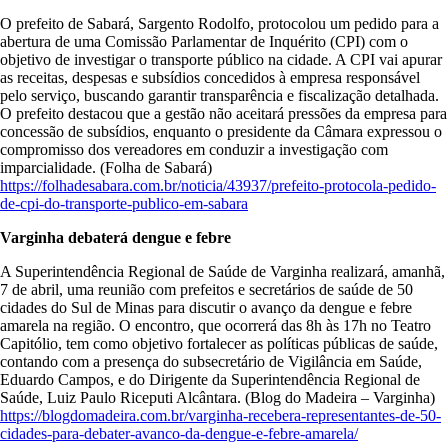
O prefeito de Sabará, Sargento Rodolfo, protocolou um pedido para a
abertura de uma Comissão Parlamentar de Inquérito (CPI) com o
objetivo de investigar o transporte público na cidade. A CPI vai apurar
as receitas, despesas e subsídios concedidos à empresa responsável
pelo serviço, buscando garantir transparência e fiscalização detalhada.
O prefeito destacou que a gestão não aceitará pressões da empresa para
concessão de subsídios, enquanto o presidente da Câmara expressou o
compromisso dos vereadores em conduzir a investigação com
imparcialidade. (Folha de Sabará)
https://folhadesabara.com.br/noticia/43937/prefeito-protocola-pedido-
de-cpi-do-transporte-publico-em-sabara
Varginha debaterá dengue e febre
A Superintendência Regional de Saúde de Varginha realizará, amanhã,
7 de abril, uma reunião com prefeitos e secretários de saúde de 50
cidades do Sul de Minas para discutir o avanço da dengue e febre
amarela na região. O encontro, que ocorrerá das 8h às 17h no Teatro
Capitólio, tem como objetivo fortalecer as políticas públicas de saúde,
contando com a presença do subsecretário de Vigilância em Saúde,
Eduardo Campos, e do Dirigente da Superintendência Regional de
Saúde, Luiz Paulo Riceputi Alcântara. (Blog do Madeira – Varginha)
https://blogdomadeira.com.br/varginha-recebera-representantes-de-50-
cidades-para-debater-avanco-da-dengue-e-febre-amarela/