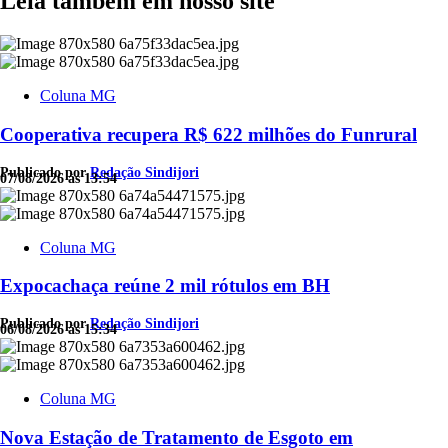
Leia também em nosso site
Coluna MG
Cooperativa recupera R$ 622 milhões do Funrural
Publicado por
Redação Sindijori
07/08/2026 às 13:54
Coluna MG
Expocachaça reúne 2 mil rótulos em BH
Publicado por
Redação Sindijori
06/08/2026 às 15:34
Coluna MG
Nova Estação de Tratamento de Esgoto em