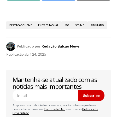
DESTACADOHOME
ENEM ESTADUAL
MG
SEE/MG
SIMULADO
Publicado por
Redação Balcao News
Publicação
abril 24, 2025
Mantenha-se atualizado com as
notícias mais importantes
Subscribe
Ao pressionar o botão Inscrever-se, você confirma que leu e
concorda com nossos
Termos de Uso
e as nossas
Políticas de
Privacidade