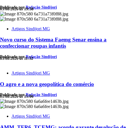
Publicado por
Redação Sindijori
05/08/2026 às 19:38
Artigos Sindijori MG
Novo curso do Sistema Faemg Senar ensina a
confeccionar roupas infantis
Publicado por
Redação Sindijori
05/08/2026 às 11:32
Artigos Sindijori MG
O agro e a nova geopolítica do comércio
Publicado por
Redação Sindijori
01/08/2026 às 15:06
Artigos Sindijori MG
AMM, TFR6, TCEMG: acordo garante devolução de