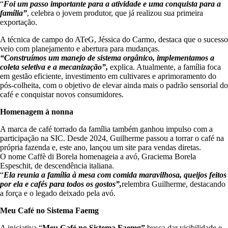
“
Foi um passo importante para a atividade e uma conquista para a
família”
, celebra o jovem produtor, que já realizou sua primeira
exportação.
A técnica de campo do ATeG, Jéssica do Carmo, destaca que o sucesso
veio com planejamento e abertura para mudanças.
“Construímos um manejo de sistema orgânico, implementamos a
coleta seletiva e a mecanização”,
explica. Atualmente, a família foca
em gestão eficiente, investimento em cultivares e aprimoramento do
pós-colheita, com o objetivo de elevar ainda mais o padrão sensorial do
café e conquistar novos consumidores.
Homenagem à nonna
A marca de café torrado da família também ganhou impulso com a
participação na SIC. Desde 2024, Guilherme passou a torrar o café na
própria fazenda e, este ano, lançou um site para vendas diretas.
O nome Caffè di Borela homenageia a avó, Graciema Borela
Espeschit, de descendência italiana.
“
Ela reunia a família à mesa com comida maravilhosa, queijos feitos
por ela e cafés para todos os gostos”,
relembra Guilherme, destacando
a força e o legado deixado pela avó.
Meu Café no Sistema Faemg
A iniciativa “
Meu Café no Sistema Faemg”
busca dar visibilidade e