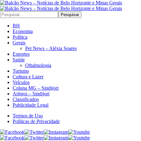
Pesquisar
BH
Economia
Política
Gerais
Pet News – Aléxia Soares
Esportes
Saúde
Oftalmologia
Turismo
Cultura e Lazer
Veículos
Coluna MG – Sindijori
Artigos – Sindijori
Classificados
Publicidade Legal
Termos de Uso
Políticas de Privacidade