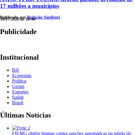
17 milhões a municípios
Publicado por
Redação Sindijori
30/07/2026 às 10:46
Publicidade
Institucional
BH
Economia
Política
Gerais
Esportes
Saúde
Brasil
Últimas Notícias
FIEMG obtém liminar contra sanções automáticas na tabela do