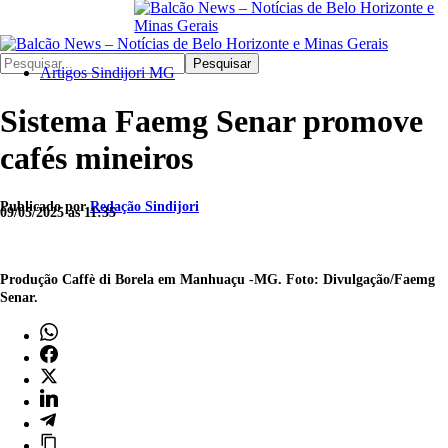
Pesquisar
Artigos Sindijori MG
Sistema Faemg Senar promove
cafés mineiros
Publicado por
Redação Sindijori
09/05/2025 às 11:35
Produção Caffè di Borela em Manhuaçu -MG. Foto: Divulgação/Faemg
Senar.