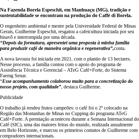
Na Fazenda Borela Espeschit, em Manhuaçu (MG), tradição e
sustentabilidade se encontram na produção do Caffè di Borela.
O engenheiro ambiental e mestre pela Universidade Federal de Minas
Gerais, Guilherme Espeschit, resgatou a cafeicultura iniciada por seu
bisavô e interrompida por uma década.
“Depois da formatura, apresentei uma proposta à minha família
para produzir café de maneira orgânica e regenerativa”,
conta.
A nova lavoura foi iniciada em 2021, com o plantio de 13 hectares.
Nesse processo, a família contou com o apoio do programa de
Assistência Técnica e Gerencial – ATeG Café+Forte, do Sistema
Faemg Senar.
“
Esse acompanhamento colaborou muito para a concretização do
nosso projeto, com qualidade”
, destaca Guilherme.
Publicidade
O trabalho já rendeu frutos campeões: o café foi o 2º colocado na
Região das Montanhas de Minas no Cupping do programa ATeG
Café+Forte. A premiação aconteceu durante a Semana Internacional do
Café (SIC), uma das maiores feiras do mundo, realizada anualmente
em Belo Horizonte, e marcou os primeiros contatos de Guilherme com
compradores internacionais.