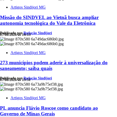
Artigos Sindijori MG
Missão do SINDVEL ao Vietnã busca ampliar
autonomia tecnológica do Vale da Eletrônica
Publicado por
Redação Sindijori
07/08/2026 às 14:13
Artigos Sindijori MG
273 municípios podem aderir à universalização do
saneamento; saiba quais
Publicado por
Redação Sindijori
07/08/2026 às 13:51
Artigos Sindijori MG
PL anuncia Flávio Roscoe como candidato ao
Governo de Minas Gerais