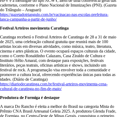
HPV e a meningite do tipo ACWY, além de uma conferência geral das
cadernetas, conforme o Plano Nacional de Imunizações (PNI). (Gazeta
do Triângulo – Araguari)
https://gazetadotriangulo.com.br/vacinacao-nas-escolas-prefeitura-
lanca-campanha-a-partir-de-junho/
Festival Arteiros movimenta Caratinga
Caratinga receberá o Festival Arteiros de Caratinga de 28 a 31 de maio
de 2025, uma celebração cultural gratuita que reunirá mais de 100
artistas locais em diversas atividades, como música, teatro, literatura,
cinema e artes plásticas. O evento ocupará espaços culturais da cidade,
como o Coreto Ronaldinho Calazans, Casa Ziraldo de Cultura e
Instituto Hélio Amaral, com destaque para exposições, festivais
literários, peças teatrais, oficinas artísticas e shows, incluindo um
festival de rock. A programação visa envolver toda a comunidade e
promover a cultura local, oferecendo experiências únicas para todas as
idades. (Diário de Caratinga)
https://diariodecaratinga.com.br/festival-arteiros-movimenta-cena-
cultural-de-caratinga-no-fim-de-maio/
Produtora de Formiga é destaque
A marca Do Rancho é eleita a melhor do Brasil na categoria Mista do
Prêmio CNA Brasil Artesanal Geleia 2025. A produtora Glenda Frade,
de Formiga, no Centro-Oeste de Minas Gerais, conquistou o primeiro