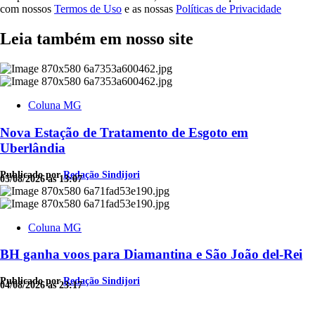
com nossos
Termos de Uso
e as nossas
Políticas de Privacidade
Leia também em nosso site
Coluna MG
Nova Estação de Tratamento de Esgoto em
Uberlândia
Publicado por
Redação Sindijori
05/08/2026 às 13:07
Coluna MG
BH ganha voos para Diamantina e São João del-Rei
Publicado por
Redação Sindijori
04/08/2026 às 23:17