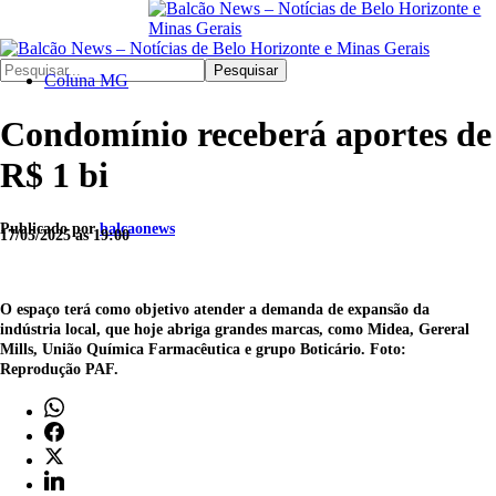
Pesquisar
Coluna MG
Condomínio receberá aportes de
R$ 1 bi
Publicado por
balcaonews
17/05/2025 às 19:00
O espaço terá como objetivo atender a demanda de expansão da
indústria local, que hoje abriga grandes marcas, como Midea, Gereral
Mills, União Química Farmacêutica e grupo Boticário. Foto:
Reprodução PAF.