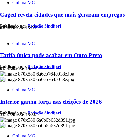
Coluna MG
Caged revela cidades que mais geraram empregos
Publicado por
Redação Sindijori
03/08/2026 às 15:55
Coluna MG
Tarifa única pode acabar em Ouro Preto
Publicado por
Redação Sindijori
01/08/2026 às 15:05
Coluna MG
Interior ganha força nas eleições de 2026
Publicado por
Redação Sindijori
31/07/2026 às 15:56
Coluna MG