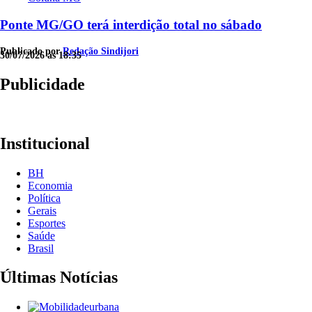
Ponte MG/GO terá interdição total no sábado
Publicado por
Redação Sindijori
30/07/2026 às 18:35
Publicidade
Institucional
BH
Economia
Política
Gerais
Esportes
Saúde
Brasil
Últimas Notícias