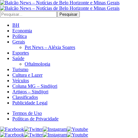
Pesquisar
BH
Economia
Política
Gerais
Pet News – Aléxia Soares
Esportes
Saúde
Oftalmologia
Turismo
Cultura e Lazer
Veículos
Coluna MG – Sindijori
Artigos – Sindijori
Classificados
Publicidade Legal
Termos de Uso
Políticas de Privacidade