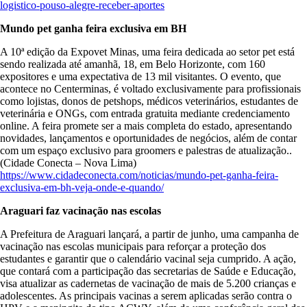
logistico-pouso-alegre-receber-aportes
Mundo pet ganha feira exclusiva em BH
A 10ª edição da Expovet Minas, uma feira dedicada ao setor pet está
sendo realizada até amanhã, 18, em Belo Horizonte, com 160
expositores e uma expectativa de 13 mil visitantes. O evento, que
acontece no Centerminas, é voltado exclusivamente para profissionais
como lojistas, donos de petshops, médicos veterinários, estudantes de
veterinária e ONGs, com entrada gratuita mediante credenciamento
online. A feira promete ser a mais completa do estado, apresentando
novidades, lançamentos e oportunidades de negócios, além de contar
com um espaço exclusivo para groomers e palestras de atualização..
(Cidade Conecta – Nova Lima)
https://www.cidadeconecta.com/noticias/mundo-pet-ganha-feira-
exclusiva-em-bh-veja-onde-e-quando/
Araguari faz vacinação nas escolas
A Prefeitura de Araguari lançará, a partir de junho, uma campanha de
vacinação nas escolas municipais para reforçar a proteção dos
estudantes e garantir que o calendário vacinal seja cumprido. A ação,
que contará com a participação das secretarias de Saúde e Educação,
visa atualizar as cadernetas de vacinação de mais de 5.200 crianças e
adolescentes. As principais vacinas a serem aplicadas serão contra o