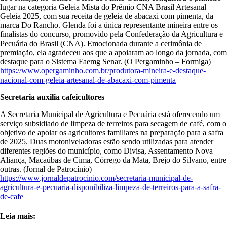
lugar na categoria Geleia Mista do Prêmio CNA Brasil Artesanal
Geleia 2025, com sua receita de geleia de abacaxi com pimenta, da
marca Do Rancho. Glenda foi a única representante mineira entre os
finalistas do concurso, promovido pela Confederação da Agricultura e
Pecuária do Brasil (CNA). Emocionada durante a cerimônia de
premiação, ela agradeceu aos que a apoiaram ao longo da jornada, com
destaque para o Sistema Faemg Senar. (O Pergaminho – Formiga)
https://www.opergaminho.com.br/produtora-mineira-e-destaque-
nacional-com-geleia-artesanal-de-abacaxi-com-pimenta
Secretaria auxilia cafeicultores
A Secretaria Municipal de Agricultura e Pecuária está oferecendo um
serviço subsidiado de limpeza de terreiros para secagem de café, com o
objetivo de apoiar os agricultores familiares na preparação para a safra
de 2025. Duas motoniveladoras estão sendo utilizadas para atender
diferentes regiões do município, como Divisa, Assentamento Nova
Aliança, Macaúbas de Cima, Córrego da Mata, Brejo do Silvano, entre
outras. (Jornal de Patrocínio)
https://www.jornaldepatrocinio.com/secretaria-municipal-de-
agricultura-e-pecuaria-disponibiliza-limpeza-de-terreiros-para-a-safra-
de-cafe
Leia mais: