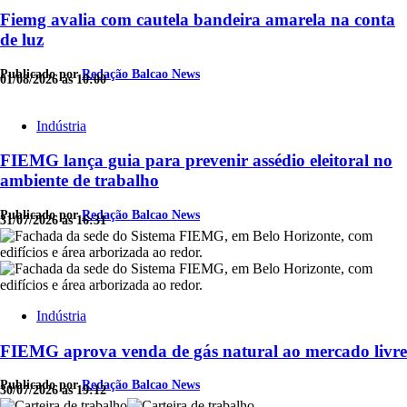
Fiemg avalia com cautela bandeira amarela na conta
de luz
Publicado por
Redação Balcao News
01/08/2026 às 10:00
Indústria
FIEMG lança guia para prevenir assédio eleitoral no
ambiente de trabalho
Publicado por
Redação Balcao News
31/07/2026 às 16:31
Indústria
FIEMG aprova venda de gás natural ao mercado livre
Publicado por
Redação Balcao News
30/07/2026 às 19:12