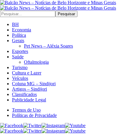
Pesquisar
BH
Economia
Política
Gerais
Pet News – Aléxia Soares
Esportes
Saúde
Oftalmologia
Turismo
Cultura e Lazer
Veículos
Coluna MG – Sindijori
Artigos – Sindijori
Classificados
Publicidade Legal
Termos de Uso
Políticas de Privacidade