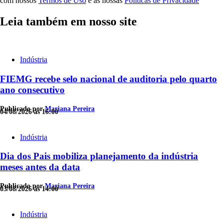
com nossos
Termos de Uso
e as nossas
Políticas de Privacidade
Leia também em nosso site
Indústria
FIEMG recebe selo nacional de auditoria pelo quarto
ano consecutivo
Publicado por
Mariana Pereira
04/08/2026 às 16:00
Indústria
Dia dos Pais mobiliza planejamento da indústria
meses antes da data
Publicado por
Mariana Pereira
03/08/2026 às 14:00
Indústria