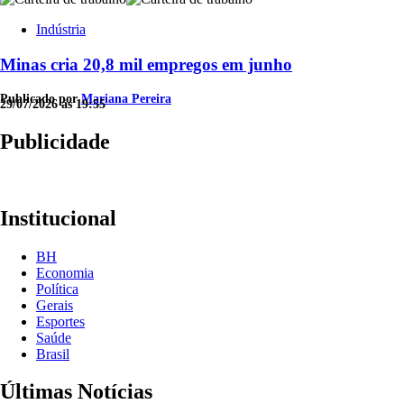
Indústria
Minas cria 20,8 mil empregos em junho
Publicado por
Mariana Pereira
29/07/2026 às 19:55
Publicidade
Institucional
BH
Economia
Política
Gerais
Esportes
Saúde
Brasil
Últimas Notícias