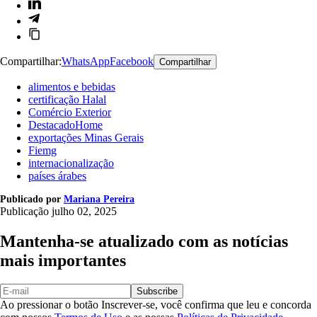
Compartilhar:
WhatsApp
Facebook
Compartilhar
alimentos e bebidas
certificação Halal
Comércio Exterior
DestacadoHome
exportações Minas Gerais
Fiemg
internacionalização
países árabes
Publicado por
Mariana Pereira
Publicação
julho 02, 2025
Mantenha-se atualizado com as notícias
mais importantes
Subscribe
Ao pressionar o botão Inscrever-se, você confirma que leu e concorda