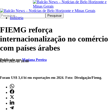
Pesquisar
Indústria
FIEMG reforça
internacionalização no comércio
com países árabes
Publicado por
Mariana Pereira
02/07/2025 às 18:00
Foram US$ 3,4 bi em exportações em 2024. Foto: Divulgação/Fiemg.