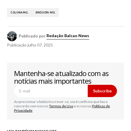
COLUNA MG.
SINDIJORI-MG.
Publicado por
Redação Balcao News
Publicação
julho 07, 2025
Mantenha-se atualizado com as
notícias mais importantes
Subscribe
Ao pressionar o botão Inscrever-se, você confirma que leu e
concorda com nossos
Termos de Uso
e as nossas
Políticas de
Privacidade