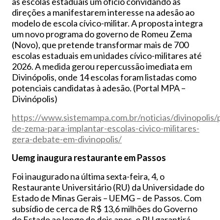
às escolas estaduais um ofício convidando as
direções a manifestarem interesse na adesão ao
modelo de escola cívico-militar. A proposta integra
um novo programa do governo de Romeu Zema
(Novo), que pretende transformar mais de 700
escolas estaduais em unidades cívico-militares até
2026. A medida gerou repercussão imediata em
Divinópolis, onde 14 escolas foram listadas como
potenciais candidatas à adesão. (Portal MPA –
Divinópolis)
https://www.sistemampa.com.br/noticias/divinopolis/
de-zema-para-implantar-escolas-civico-militares-
gera-debate-em-divinopolis/
Uemg inaugura restaurante em Passos
Foi inaugurado na última sexta-feira, 4, o
Restaurante Universitário (RU) da Universidade do
Estado de Minas Gerais – UEMG – de Passos. Com
subsídio de cerca de R$ 13,6 milhões do Governo
do Estado ao longo de dois anos, o RU garantirá