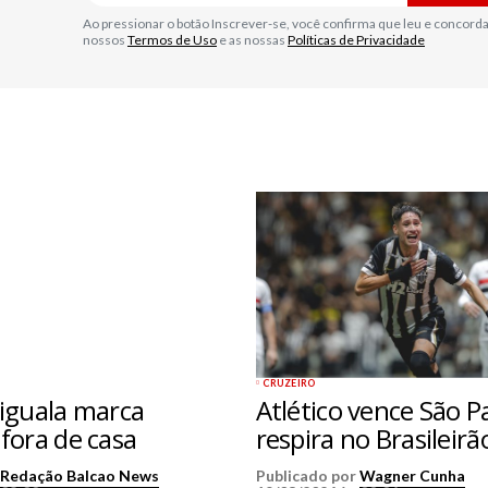
Ao pressionar o botão Inscrever-se, você confirma que leu e concord
nossos
Termos de Uso
e as nossas
Políticas de Privacidade
CRUZEIRO
 iguala marca
Atlético vence São P
fora de casa
respira no Brasileirã
r
Redação Balcao News
Publicado por
Wagner Cunha