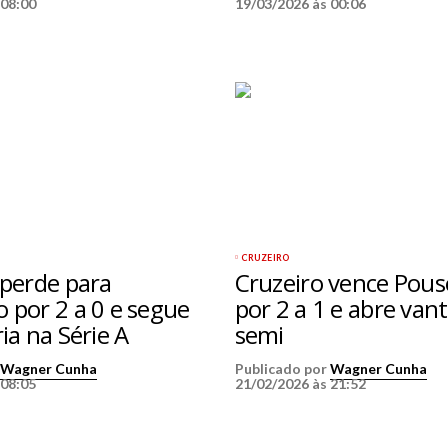
 08:00
19/03/2026 às 00:06
CRUZEIRO
 perde para
Cruzeiro vence Pous
 por 2 a 0 e segue
por 2 a 1 e abre va
ia na Série A
semi
r
Wagner Cunha
Publicado por
Wagner Cunha
 08:05
21/02/2026 às 21:52