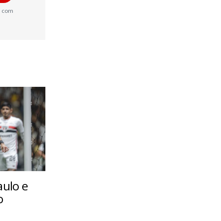
a com
aulo e
o