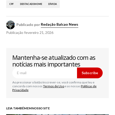
CPF
DESTACADOHOME
DÍVIDA
Publicado por
Redação Balcao News
Publicação
fevereiro 21, 2026
Mantenha-se atualizado com as
notícias mais importantes
Subscribe
Ao pressionar o botão Inscrever-se, você confirma que leu e
concorda com nossos
Termos de Uso
e as nossas
Políticas de
Privacidade
LEIA TAMBÉM EM NOSSO SITE