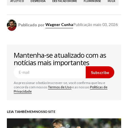
ATLÉTICO
DESPEDIDA
DESTACADOHOME
FLUMINENSE
HULK
Publicado por
Wagner Cunha
Publicação
maio 03, 2026
Mantenha-se atualizado com as
notícias mais importantes
Subscribe
Ao pressionar o botão Inscrever-se, você confirma que leu e
concorda com nossos
Termos de Uso
e as nossas
Políticas de
Privacidade
LEIA TAMBÉM EM NOSSO SITE