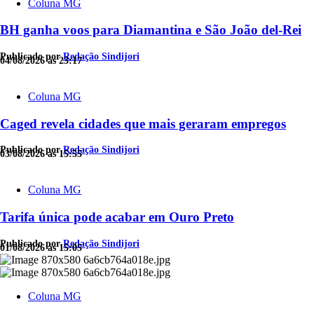
Coluna MG
BH ganha voos para Diamantina e São João del-Rei
Publicado por
Redação Sindijori
04/08/2026 às 23:17
Coluna MG
Caged revela cidades que mais geraram empregos
Publicado por
Redação Sindijori
03/08/2026 às 15:55
Coluna MG
Tarifa única pode acabar em Ouro Preto
Publicado por
Redação Sindijori
01/08/2026 às 15:05
Coluna MG