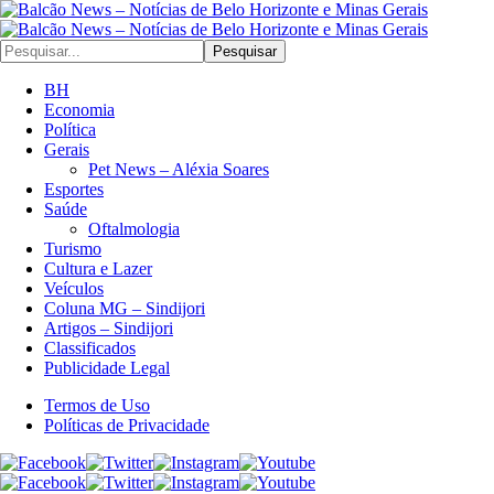
Pesquisar
BH
Economia
Política
Gerais
Pet News – Aléxia Soares
Esportes
Saúde
Oftalmologia
Turismo
Cultura e Lazer
Veículos
Coluna MG – Sindijori
Artigos – Sindijori
Classificados
Publicidade Legal
Termos de Uso
Políticas de Privacidade