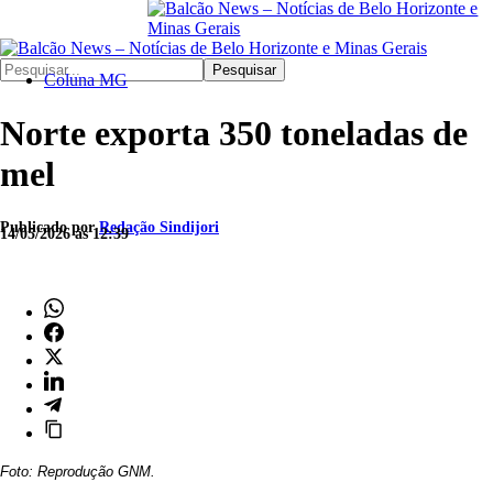
Pesquisar
Coluna MG
Norte exporta 350 toneladas de
mel
Publicado por
Redação Sindijori
14/05/2026 às 12:39
Foto: Reprodução GNM.