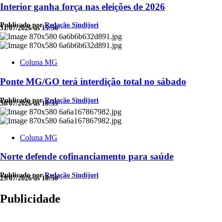
Interior ganha força nas eleições de 2026
Publicado por
Redação Sindijori
31/07/2026 às 15:56
Coluna MG
Ponte MG/GO terá interdição total no sábado
Publicado por
Redação Sindijori
30/07/2026 às 18:35
Coluna MG
Norte defende cofinanciamento para saúde
Publicado por
Redação Sindijori
29/07/2026 às 18:58
Publicidade