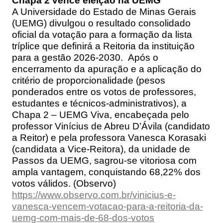
Chapa 2 vence eleição na UEMG
A Universidade do Estado de Minas Gerais
(UEMG) divulgou o resultado consolidado
oficial da votação para a formação da lista
tríplice que definirá a Reitoria da instituição
para a gestão 2026-2030. Após o
encerramento da apuração e a aplicação do
critério de proporcionalidade (pesos
ponderados entre os votos de professores,
estudantes e técnicos-administrativos), a
Chapa 2 – UEMG Viva, encabeçada pelo
professor Vinícius de Abreu D’Ávila (candidato
a Reitor) e pela professora Vanesca Korasaki
(candidata a Vice-Reitora), da unidade de
Passos da UEMG, sagrou-se vitoriosa com
ampla vantagem, conquistando 68,22% dos
votos válidos. (Observo)
https://www.observo.com.br/vinicius-e-
vanesca-vencem-votacao-para-a-reitoria-da-
uemg-com-mais-de-68-dos-votos