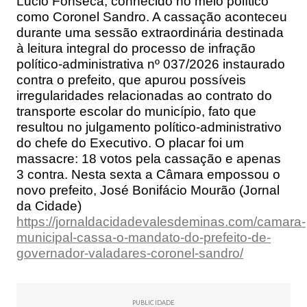
Lúcio Fonseca, conhecido no meio político
como Coronel Sandro. A cassação aconteceu
durante uma sessão extraordinária destinada
à leitura integral do processo de infração
político-administrativa nº 037/2026 instaurado
contra o prefeito, que apurou possíveis
irregularidades relacionadas ao contrato do
transporte escolar do município, fato que
resultou no julgamento político-administrativo
do chefe do Executivo. O placar foi um
massacre: 18 votos pela cassação e apenas
3 contra. Nesta sexta a Câmara empossou o
novo prefeito, José Bonifácio Mourão (Jornal
da Cidade)
https://jornaldacidadevalesdeminas.com/camara-
municipal-cassa-o-mandato-do-prefeito-de-
governador-valadares-coronel-sandro/
PUBLICIDADE