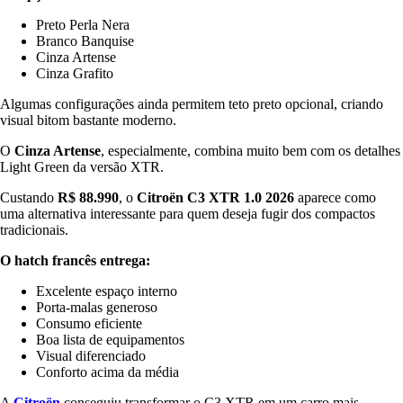
Preto Perla Nera
Branco Banquise
Cinza Artense
Cinza Grafito
Algumas configurações ainda permitem teto preto opcional, criando
visual bitom bastante moderno.
O
Cinza Artense
, especialmente, combina muito bem com os detalhes
Light Green da versão XTR.
Custando
R$ 88.990
, o
Citroën C3 XTR 1.0 2026
aparece como
uma alternativa interessante para quem deseja fugir dos compactos
tradicionais.
O hatch francês entrega:
Excelente espaço interno
Porta-malas generoso
Consumo eficiente
Boa lista de equipamentos
Visual diferenciado
Conforto acima da média
A
Citroën
conseguiu transformar o C3 XTR em um carro mais