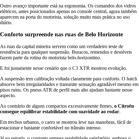
Outro avanço importante está na ergonomia. Os comandos dos vidros
elétricos, antes posicionados apenas no console central, agora também
aparecem na porta do motorista, solução muito mais prática no uso
diário.
Conforto surpreende nas ruas de Belo Horizonte
As ruas da capital mineira servem como um verdadeiro teste de
resistência para qualquer suspensão. Buracos, remendos e desníveis
fazem parte da rotina do motorista belo-horizontino.
E foi justamente nesse cenário que o C3 XTR mostrou evolução.
A suspensão tem calibração voltada claramente para conforto. O hatch
absorve bem irregularidades e transmite sensação agradável mesmo em
pisos ruins. Os pneus ATR de perfil mais alto ajudam bastante nesse
aspecto.
Ao contrário de alguns compactos excessivamente firmes,
o Citroën
consegue equilibrar estabilidade com suavidade ao rodar
.
Em trechos urbanos, o carro se mostrou leve nas manobras, fácil de
estacionar e bastante confortável no trânsito intenso.
Já na estrada, o conjunto entrega estabilidade satisfatória, embora o