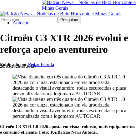
Pesquisar
Autocar
Citroën C3 XTR 2026 evolui e
reforça apelo aventureiro
Publicado por
Pedro Ferolla
20/05/2026 às 20:24
Citroën C3 XTR 1.0 2026 aposta em visual robusto, mais equipamentos
e consumo eficiente. Foto: PA/Balcão News Autocar.