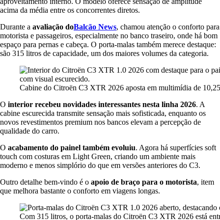
aproveitamento interno. O modelo oferece sensação de amplitude
acima da média entre os concorrentes diretos.
Durante a
avaliação do
Balcão News
, chamou atenção o conforto para
motorista e passageiros, especialmente no banco traseiro, onde há bom
espaço para pernas e cabeça. O porta-malas também merece destaque:
são 315 litros de capacidade, um dos maiores volumes da categoria.
Cabine do Citroën C3 XTR 2026 aposta em multimídia de 10,25”
O
interior recebeu novidades interessantes nesta linha 2026
. A
cabine escurecida transmite sensação mais sofisticada, enquanto os
novos revestimentos premium nos bancos elevam a percepção de
qualidade do carro.
O
acabamento do painel também evoluiu
. Agora há superfícies soft
touch com costuras em Light Green, criando um ambiente mais
moderno e menos simplório do que em versões anteriores do C3.
Outro detalhe bem-vindo é o
apoio de braço para o motorista
, item
que melhora bastante o conforto em viagens longas.
Com 315 litros, o porta-malas do Citroën C3 XTR 2026 está ent