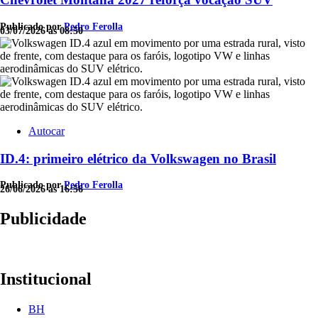
Publicado por
Pedro Ferolla
03/07/2026 às 08:50
Autocar
ID.4: primeiro elétrico da Volkswagen no Brasil
Publicado por
Pedro Ferolla
26/06/2026 às 16:56
Publicidade
Institucional
BH