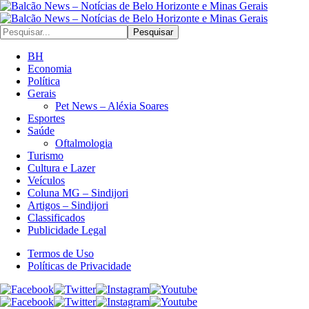
Pesquisar
BH
Economia
Política
Gerais
Pet News – Aléxia Soares
Esportes
Saúde
Oftalmologia
Turismo
Cultura e Lazer
Veículos
Coluna MG – Sindijori
Artigos – Sindijori
Classificados
Publicidade Legal
Termos de Uso
Políticas de Privacidade