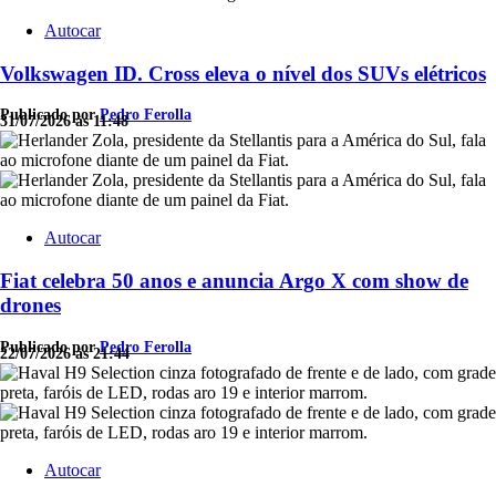
Autocar
Volkswagen ID. Cross eleva o nível dos SUVs elétricos
Publicado por
Pedro Ferolla
31/07/2026 às 11:48
Autocar
Fiat celebra 50 anos e anuncia Argo X com show de
drones
Publicado por
Pedro Ferolla
22/07/2026 às 21:44
Autocar