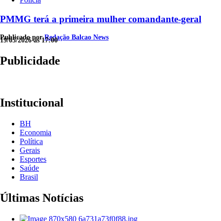
PMMG terá a primeira mulher comandante-geral
Publicado por
Redação Balcao News
19/05/2026 às 17:00
Publicidade
Institucional
BH
Economia
Política
Gerais
Esportes
Saúde
Brasil
Últimas Notícias