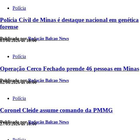
Polícia
Polícia Civil de Minas é destaque nacional em genética
forense
Publicado por
Redação Balcao News
05/06/2026 às 18:00
Polícia
Operação Cerco Fechado prende 46 pessoas em Minas
Publicado por
Redação Balcao News
02/06/2026 às 08:00
Polícia
Coronel Cleide assume comando da PMMG
Publicado por
Redação Balcao News
27/05/2026 às 18:00
Polícia