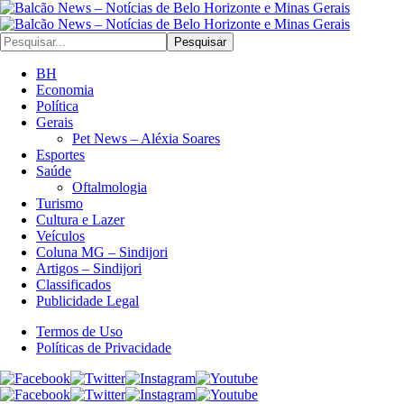
Pesquisar
BH
Economia
Política
Gerais
Pet News – Aléxia Soares
Esportes
Saúde
Oftalmologia
Turismo
Cultura e Lazer
Veículos
Coluna MG – Sindijori
Artigos – Sindijori
Classificados
Publicidade Legal
Termos de Uso
Políticas de Privacidade