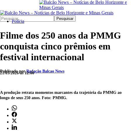
Pesquisar
Polícia
Filme dos 250 anos da PMMG
conquista cinco prêmios em
festival internacional
Publicado por
Redação Balcao News
21/05/2026 às 12:00
A produção retrata momentos marcantes da trajetória da PMMG ao
longo de seus 250 anos. Foto: PMMG.