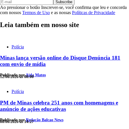
Subscribe
Ao pressionar o botão Inscrever-se, você confirma que leu e concorda
com nossos
Termos de Uso
e as nossas
Políticas de Privacidade
Leia também em nosso site
Polícia
Minas lança versão online do Disque Denúncia 181
com envio de mídia
Publicado por
Aida Matos
12/06/2026 às 08:00
Polícia
PM de Minas celebra 251 anos com homenagens e
anúncio de ações educativas
Publicado por
Redação Balcao News
08/06/2026 às 14:27