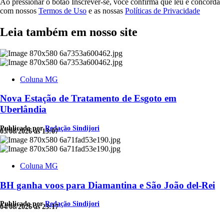
Ao pressionar o botão Inscrever-se, você confirma que leu e concorda
com nossos
Termos de Uso
e as nossas
Políticas de Privacidade
Leia também em nosso site
Coluna MG
Nova Estação de Tratamento de Esgoto em
Uberlândia
Publicado por
Redação Sindijori
05/08/2026 às 13:07
Coluna MG
BH ganha voos para Diamantina e São João del-Rei
Publicado por
Redação Sindijori
04/08/2026 às 23:17