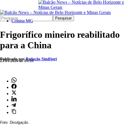
Pesquisar
Coluna MG
Frigorífico mineiro reabilitado
para a China
Publicado por
Redação Sindijori
23/05/2026 às 15:55
Foto: Divulgação.