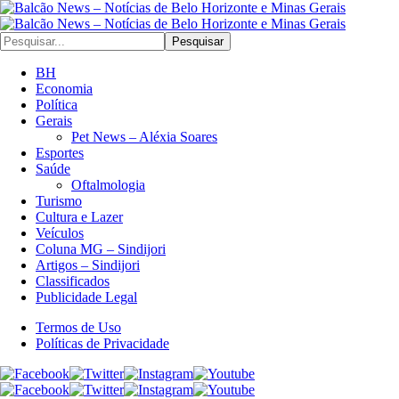
Pesquisar
BH
Economia
Política
Gerais
Pet News – Aléxia Soares
Esportes
Saúde
Oftalmologia
Turismo
Cultura e Lazer
Veículos
Coluna MG – Sindijori
Artigos – Sindijori
Classificados
Publicidade Legal
Termos de Uso
Políticas de Privacidade