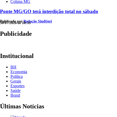
Coluna MG
Ponte MG/GO terá interdição total no sábado
Publicado por
Redação Sindijori
30/07/2026 às 18:35
Publicidade
Institucional
BH
Economia
Política
Gerais
Esportes
Saúde
Brasil
Últimas Notícias