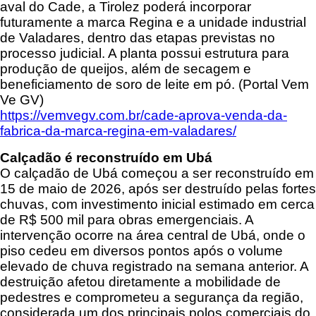
aval do Cade, a Tirolez poderá incorporar
futuramente a marca Regina e a unidade industrial
de Valadares, dentro das etapas previstas no
processo judicial. A planta possui estrutura para
produção de queijos, além de secagem e
beneficiamento de soro de leite em pó. (Portal Vem
Ve GV)
https://vemvegv.com.br/cade-aprova-venda-da-
fabrica-da-marca-regina-em-valadares/
Calçadão é reconstruído em Ubá
O calçadão de Ubá começou a ser reconstruído em
15 de maio de 2026, após ser destruído pelas fortes
chuvas, com investimento inicial estimado em cerca
de R$ 500 mil para obras emergenciais. A
intervenção ocorre na área central de Ubá, onde o
piso cedeu em diversos pontos após o volume
elevado de chuva registrado na semana anterior. A
destruição afetou diretamente a mobilidade de
pedestres e comprometeu a segurança da região,
considerada um dos principais polos comerciais do