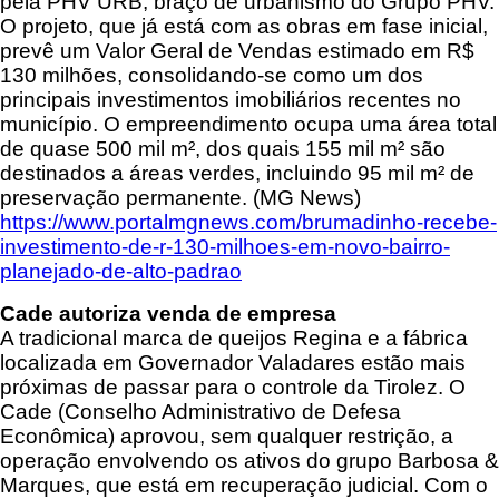
pela PHV URB, braço de urbanismo do Grupo PHV.
O projeto, que já está com as obras em fase inicial,
prevê um Valor Geral de Vendas estimado em R$
130 milhões, consolidando-se como um dos
principais investimentos imobiliários recentes no
município. O empreendimento ocupa uma área total
de quase 500 mil m², dos quais 155 mil m² são
destinados a áreas verdes, incluindo 95 mil m² de
preservação permanente. (MG News)
https://www.portalmgnews.com/brumadinho-recebe-
investimento-de-r-130-milhoes-em-novo-bairro-
planejado-de-alto-padrao
Cade autoriza venda de empresa
A tradicional marca de queijos Regina e a fábrica
localizada em Governador Valadares estão mais
próximas de passar para o controle da Tirolez. O
Cade (Conselho Administrativo de Defesa
Econômica) aprovou, sem qualquer restrição, a
operação envolvendo os ativos do grupo Barbosa &
Marques, que está em recuperação judicial. Com o