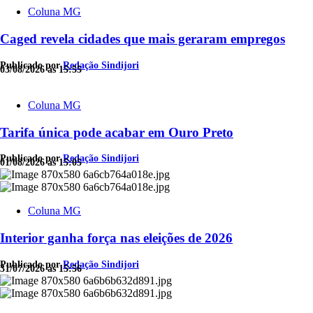
Coluna MG
Caged revela cidades que mais geraram empregos
Publicado por
Redação Sindijori
03/08/2026 às 15:55
Coluna MG
Tarifa única pode acabar em Ouro Preto
Publicado por
Redação Sindijori
01/08/2026 às 15:05
Coluna MG
Interior ganha força nas eleições de 2026
Publicado por
Redação Sindijori
31/07/2026 às 15:56