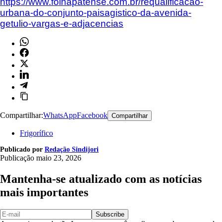
https://www.folhapatense.com.br/requalificacao-
urbana-do-conjunto-paisagistico-da-avenida-
getulio-vargas-e-adjacencias
Compartilhar:
WhatsApp
Facebook
Compartilhar
Frigorífico
Publicado por
Redação Sindijori
Publicação
maio 23, 2026
Mantenha-se atualizado com as notícias
mais importantes
Subscribe