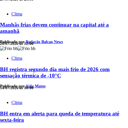
Clima
Manhãs frias devem continuar na capital até a
amanhã
Publicado por
Redação Balcao News
20/07/2026 às 12:00
Clima
BH registra segundo dia mais frio de 2026 com
sensação térmica de -10°C
Publicado por
Aida Matos
14/07/2026 às 18:00
Clima
BH entra em alerta para queda de temperatura até
sexta-feira