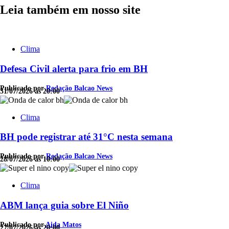
Leia também em nosso site
Clima
Defesa Civil alerta para frio em BH
Publicado por
Redação Balcao News
31/07/2026 às 20:00
Clima
BH pode registrar até 31°C nesta semana
Publicado por
Redação Balcao News
28/07/2026 às 10:00
Clima
ABM lança guia sobre El Niño
Publicado por
Aida Matos
27/07/2026 às 20:00