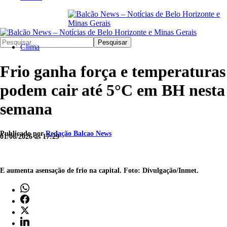
Pesquisar
Clima
Frio ganha força e temperaturas
podem cair até 5°C em BH nesta
semana
Publicado por
Redação Balcao News
01/06/2026 às 17:29
E aumenta asensação de frio na capital. Foto: Divulgação/Inmet.