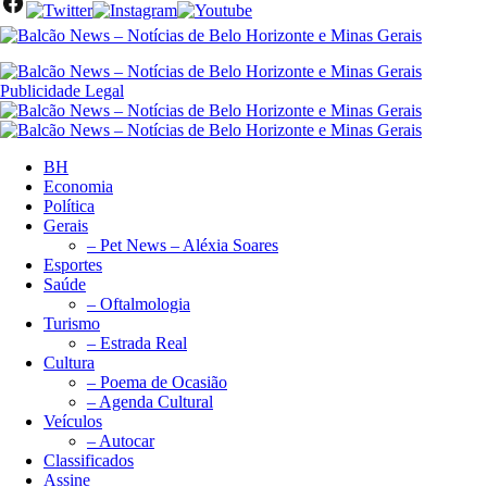
Publicidade Legal
BH
Economia
Política
Gerais
– Pet News – Aléxia Soares
Esportes
Saúde
– Oftalmologia
Turismo
– Estrada Real
Cultura
– Poema de Ocasião
– Agenda Cultural
Veículos
– Autocar
Classificados
Assine