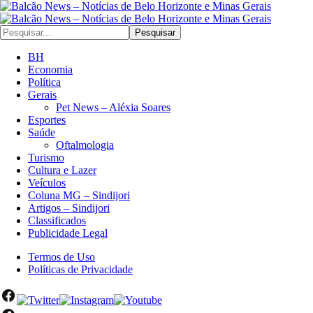
Pesquisar
BH
Economia
Política
Gerais
Pet News – Aléxia Soares
Esportes
Saúde
Oftalmologia
Turismo
Cultura e Lazer
Veículos
Coluna MG – Sindijori
Artigos – Sindijori
Classificados
Publicidade Legal
Termos de Uso
Políticas de Privacidade