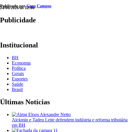
Publicado por
Guto Campos
24/06/2026 às 12:00
Publicidade
Institucional
BH
Economia
Política
Gerais
Esportes
Saúde
Brasil
Últimas Notícias
Alckmin e Tadeu Leite defendem indústria e reforma tributária
em BH