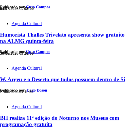
Publicado por
Guto Campos
04/07/2026 às 08:00
Agenda Cultural
Humorista Thalles Trivelato apresenta show gratuito
na ALMG quinta-feira
Publicado por
Guto Campos
30/06/2026 às 20:00
Agenda Cultural
W. Argeu e o Deserto que todos possuem dentro de Si
Publicado por
Tiago Boson
27/06/2026 às 11:30
Agenda Cultural
BH realiza 11ª edição do Noturno nos Museus com
programação gratuita