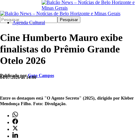
Pesquisar
Agenda Cultural
Cine Humberto Mauro exibe
finalistas do Prêmio Grande
Otelo 2026
Publicado por
Guto Campos
04/07/2026 às 14:00
Entre os destaques está "O Agente Secreto" (2025), dirigido por Kleber
Mendonça Filho. Foto: Divulgação.