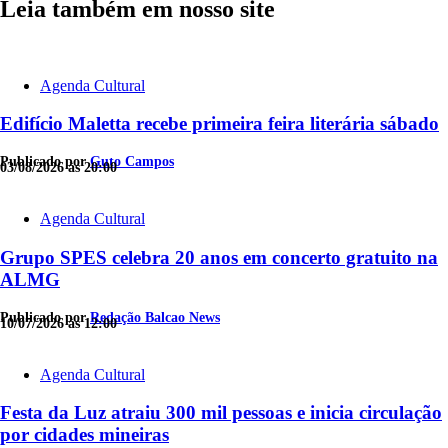
Leia também em nosso site
Agenda Cultural
Edifício Maletta recebe primeira feira literária sábado
Publicado por
Guto Campos
03/08/2026 às 20:00
Agenda Cultural
Grupo SPES celebra 20 anos em concerto gratuito na
ALMG
Publicado por
Redação Balcao News
10/07/2026 às 12:00
Agenda Cultural
Festa da Luz atraiu 300 mil pessoas e inicia circulação
por cidades mineiras