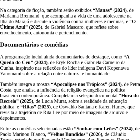
Na categoria de ficção, também serão exibidos
“Manas” (2024)
, de
Marianna Brennand, que acompanha a vida de uma adolescente na
Ilha do Marajó e discute a violência contra mulheres e meninas, e
“O
Último Azul” (2025)
, de Gabriel Mascaro, que reflete sobre
envelhecimento, autonomia e pertencimento.
Documentários e comédias
A programação inclui ainda documentários de destaque, como
“A
Queda do Céu” (2024)
, de Eryk Rocha e Gabriela Carneiro da
Cunha, inspirado nas reflexões do líder indígena Davi Kopenawa
Yanomami sobre a relação entre natureza e humanidade.
Também integra a mostra
“Apocalipse nos Trópicos” (2024)
, de Petra
Costa, que analisa a influência da religião evangélica na política
brasileira contemporânea. Completam a seleção documental
“Hora do
Recreio” (2025)
, de Lucia Murat, sobre a realidade da educação
pública, e
“Ritas” (2025)
, de Oswaldo Santana e Karen Harley, que
revisita a trajetória de Rita Lee por meio de imagens de arquivo e
depoimentos.
Entre as comédias selecionadas estão
“Sonhar com Leões” (2024)
, de
Paolo Marinou-Blanco,
“Velhos Bandidos” (2026)
, de Cláudio
Torres, estrelado por Fernanda Montenegro, Ary Fontoura, Bruna