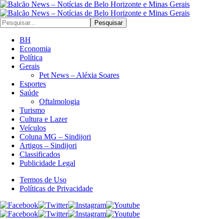
Pesquisar
BH
Economia
Política
Gerais
Pet News – Aléxia Soares
Esportes
Saúde
Oftalmologia
Turismo
Cultura e Lazer
Veículos
Coluna MG – Sindijori
Artigos – Sindijori
Classificados
Publicidade Legal
Termos de Uso
Políticas de Privacidade