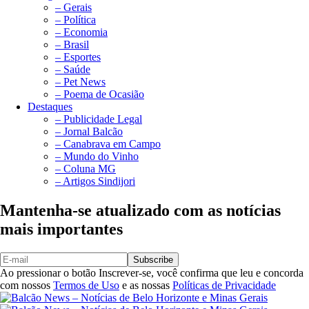
– Gerais
– Política
– Economia
– Brasil
– Esportes
– Saúde
– Pet News
– Poema de Ocasião
Destaques
– Publicidade Legal
– Jornal Balcão
– Canabrava em Campo
– Mundo do Vinho
– Coluna MG
– Artigos Sindijori
Mantenha-se atualizado com as notícias
mais importantes
Subscribe
Ao pressionar o botão Inscrever-se, você confirma que leu e concorda
com nossos
Termos de Uso
e as nossas
Políticas de Privacidade