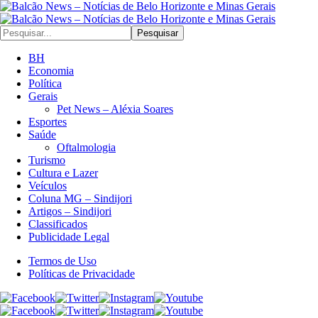
Pesquisar
BH
Economia
Política
Gerais
Pet News – Aléxia Soares
Esportes
Saúde
Oftalmologia
Turismo
Cultura e Lazer
Veículos
Coluna MG – Sindijori
Artigos – Sindijori
Classificados
Publicidade Legal
Termos de Uso
Políticas de Privacidade