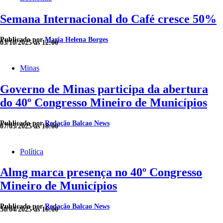
Semana Internacional do Café cresce 50%
Publicado por
Maria Helena Borges
03/10/2025 às 12:00
Minas
Governo de Minas participa da abertura
do 40º Congresso Mineiro de Municípios
Publicado por
Redação Balcao News
07/05/2025 às 18:00
Política
Almg marca presença no 40º Congresso
Mineiro de Municípios
Publicado por
Redação Balcao News
30/04/2025 às 16:00