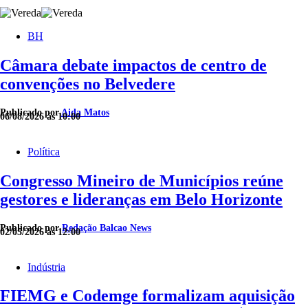
BH
Câmara debate impactos de centro de
convenções no Belvedere
Publicado por
Aida Matos
06/08/2026 às 10:00
Política
Congresso Mineiro de Municípios reúne
gestores e lideranças em Belo Horizonte
Publicado por
Redação Balcao News
02/05/2026 às 12:00
Indústria
FIEMG e Codemge formalizam aquisição