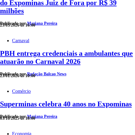
do Expominas Juiz de Fora por R$ 39
milhões
Publicado por
Mariana Pereira
25/03/2026 às 16:00
Carnaval
PBH entrega credenciais a ambulantes que
atuarão no Carnaval 2026
Publicado por
Redação Balcao News
23/01/2026 às 10:00
Comércio
Superminas celebra 40 anos no Expominas
Publicado por
Mariana Pereira
03/10/2025 às 18:00
Economia