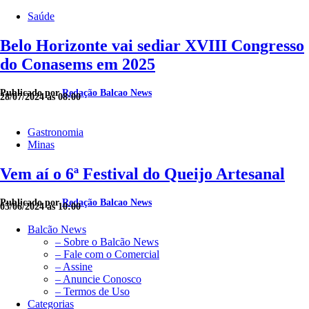
Saúde
Belo Horizonte vai sediar XVIII Congresso
do Conasems em 2025
Publicado por
Redação Balcao News
28/07/2024 às 08:00
Gastronomia
Minas
Vem aí o 6ª Festival do Queijo Artesanal
Publicado por
Redação Balcao News
05/06/2024 às 10:00
Balcão News
– Sobre o Balcão News
– Fale com o Comercial
– Assine
– Anuncie Conosco
– Termos de Uso
Categorias