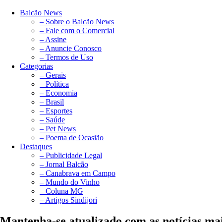
Balcão News
– Sobre o Balcão News
– Fale com o Comercial
– Assine
– Anuncie Conosco
– Termos de Uso
Categorias
– Gerais
– Política
– Economia
– Brasil
– Esportes
– Saúde
– Pet News
– Poema de Ocasião
Destaques
– Publicidade Legal
– Jornal Balcão
– Canabrava em Campo
– Mundo do Vinho
– Coluna MG
– Artigos Sindijori
Mantenha-se atualizado com as notícias ma