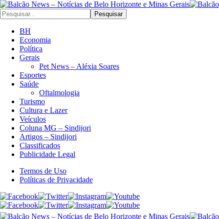
Pesquisar
BH
Economia
Política
Gerais
Pet News – Aléxia Soares
Esportes
Saúde
Oftalmologia
Turismo
Cultura e Lazer
Veículos
Coluna MG – Sindijori
Artigos – Sindijori
Classificados
Publicidade Legal
Termos de Uso
Políticas de Privacidade