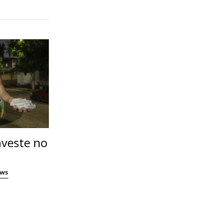
nveste no
ews