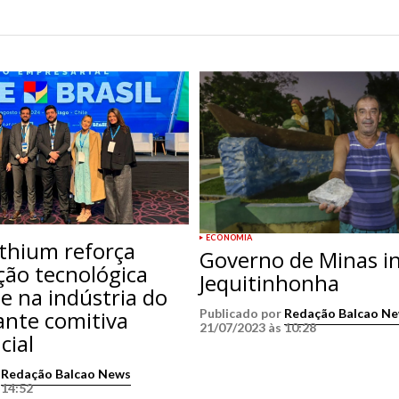
ECONOMIA
thium reforça
Governo de Minas i
ção tecnológica
Jequitinhonha
e na indústria do
rante comitiva
Publicado por
Redação Balcao N
21/07/2023 às 10:28
cial
r
Redação Balcao News
 14:52