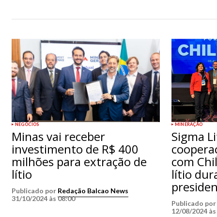
NEGÓCIOS
MINERAÇÃO
Minas vai receber
Sigma Li
investimento de R$ 400
coopera
milhões para extração de
com Chil
lítio
lítio du
presiden
Publicado por
Redação Balcao News
31/10/2024 às 08:00
Publicado po
12/08/2024 às