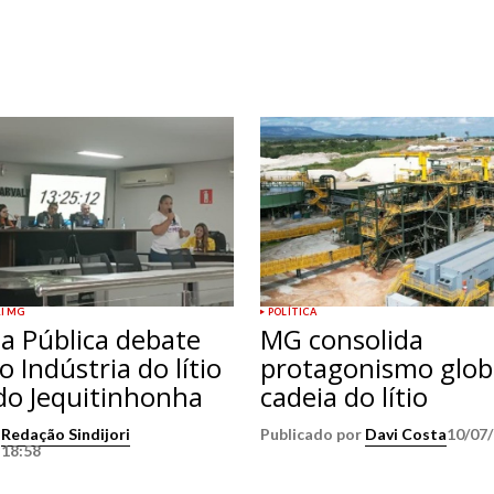
RI MG
POLÍTICA
a Pública debate
MG consolida
o Indústria do lítio
protagonismo glob
do Jequitinhonha
cadeia do lítio
r
Redação Sindijori
Publicado por
Davi Costa
10/07/
 18:58