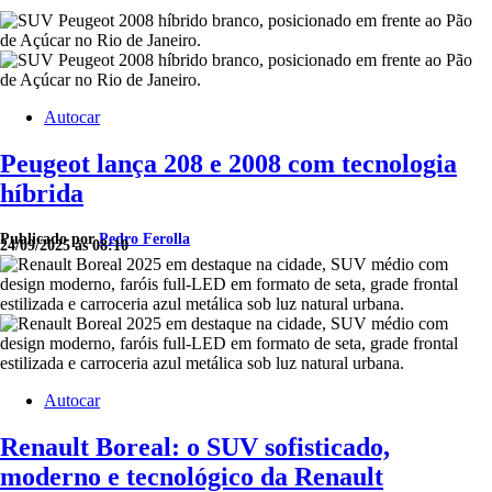
Autocar
Peugeot lança 208 e 2008 com tecnologia
híbrida
Publicado por
Pedro Ferolla
24/09/2025 às 08:10
Autocar
Renault Boreal: o SUV sofisticado,
moderno e tecnológico da Renault