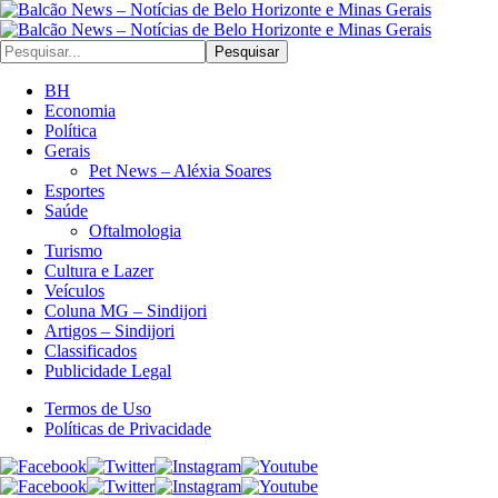
Pesquisar
BH
Economia
Política
Gerais
Pet News – Aléxia Soares
Esportes
Saúde
Oftalmologia
Turismo
Cultura e Lazer
Veículos
Coluna MG – Sindijori
Artigos – Sindijori
Classificados
Publicidade Legal
Termos de Uso
Políticas de Privacidade