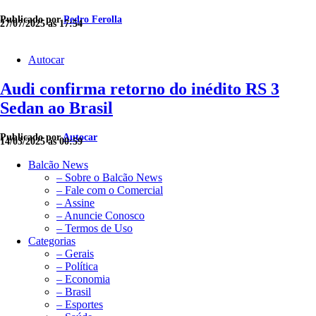
Publicado por
Pedro Ferolla
27/07/2025 às 17:54
Autocar
Audi confirma retorno do inédito RS 3
Sedan ao Brasil
Publicado por
Autocar
14/03/2025 às 00:59
Balcão News
– Sobre o Balcão News
– Fale com o Comercial
– Assine
– Anuncie Conosco
– Termos de Uso
Categorias
– Gerais
– Política
– Economia
– Brasil
– Esportes