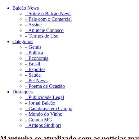
Balcão News
– Sobre o Balcão News
– Fale com o Comercial
– Assine
– Anuncie Conosco
– Termos de Uso
Categorias
– Gerais
– Política
– Economia
– Brasil
– Esportes
– Saúde
– Pet News
– Poema de Ocasião
Destaques
– Publicidade Legal
– Jornal Balcão
– Canabrava em Campo
– Mundo do Vinho
– Coluna MG
– Artigos Sindijori
Mantenha-se atualizado com as notícias ma