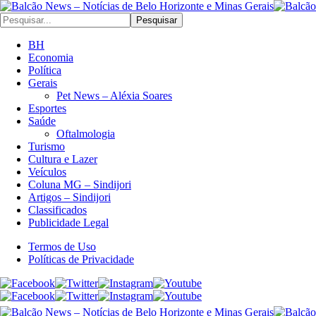
Pesquisar
BH
Economia
Política
Gerais
Pet News – Aléxia Soares
Esportes
Saúde
Oftalmologia
Turismo
Cultura e Lazer
Veículos
Coluna MG – Sindijori
Artigos – Sindijori
Classificados
Publicidade Legal
Termos de Uso
Políticas de Privacidade