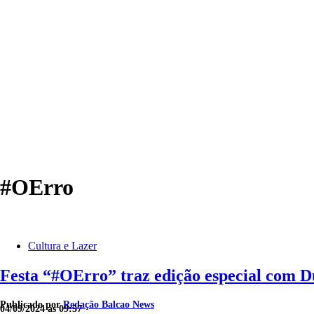
#OErro
Cultura e Lazer
Festa “#OErro” traz edição especial com 
Publicado por
Redação Balcao News
04/09/2024 às 09:57