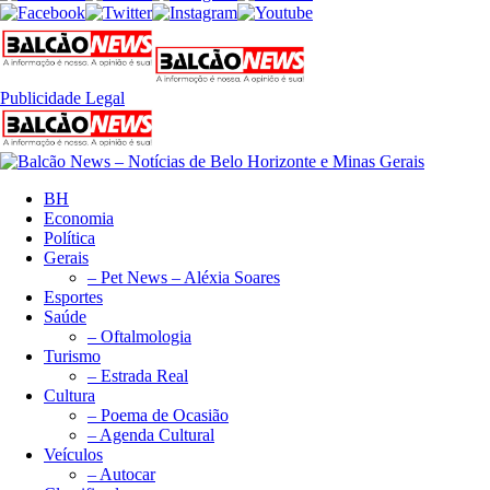
Publicidade Legal
BH
Economia
Política
Gerais
– Pet News – Aléxia Soares
Esportes
Saúde
– Oftalmologia
Turismo
– Estrada Real
Cultura
– Poema de Ocasião
– Agenda Cultural
Veículos
– Autocar