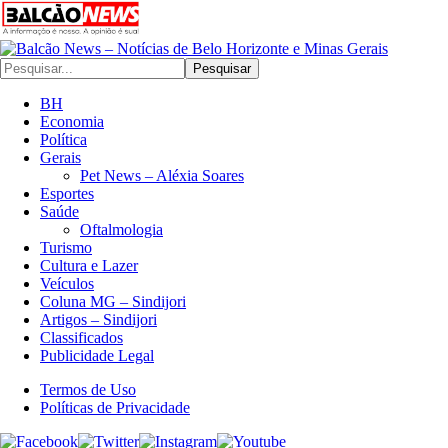
Pesquisar
BH
Economia
Política
Gerais
Pet News – Aléxia Soares
Esportes
Saúde
Oftalmologia
Turismo
Cultura e Lazer
Veículos
Coluna MG – Sindijori
Artigos – Sindijori
Classificados
Publicidade Legal
Termos de Uso
Políticas de Privacidade