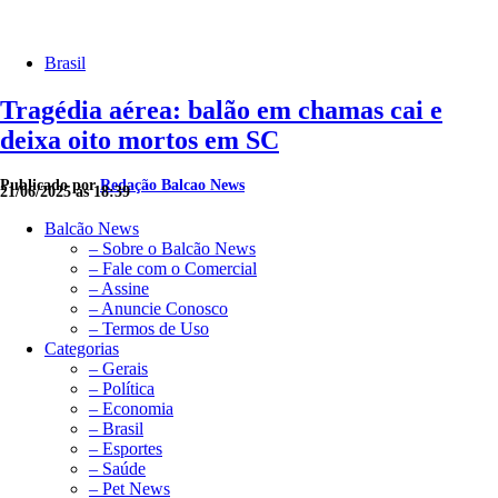
Brasil
Tragédia aérea: balão em chamas cai e
deixa oito mortos em SC
Publicado por
Redação Balcao News
21/06/2025 às 18:39
Balcão News
– Sobre o Balcão News
– Fale com o Comercial
– Assine
– Anuncie Conosco
– Termos de Uso
Categorias
– Gerais
– Política
– Economia
– Brasil
– Esportes
– Saúde
– Pet News