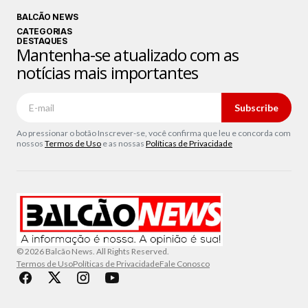
BALCÃO NEWS
CATEGORIAS
DESTAQUES
Mantenha-se atualizado com as
notícias mais importantes
Subscribe
Ao pressionar o botão Inscrever-se, você confirma que leu e concorda com
nossos
Termos de Uso
e as nossas
Políticas de Privacidade
© 2026 Balcão News. All Rights Reserved.
Termos de Uso
Políticas de Privacidade
Fale Conosco