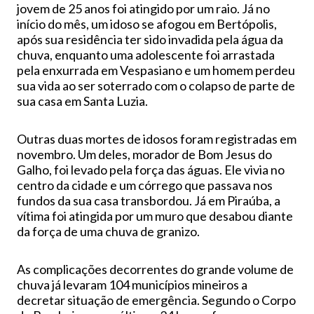
jovem de 25 anos foi atingido por um raio. Já no
início do mês, um idoso se afogou em Bertópolis,
após sua residência ter sido invadida pela água da
chuva, enquanto uma adolescente foi arrastada
pela enxurrada em Vespasiano e um homem perdeu
sua vida ao ser soterrado com o colapso de parte de
sua casa em Santa Luzia.
Outras duas mortes de idosos foram registradas em
novembro. Um deles, morador de Bom Jesus do
Galho, foi levado pela força das águas. Ele vivia no
centro da cidade e um córrego que passava nos
fundos da sua casa transbordou. Já em Piraúba, a
vítima foi atingida por um muro que desabou diante
da força de uma chuva de granizo.
As complicações decorrentes do grande volume de
chuva já levaram 104 municípios mineiros a
decretar situação de emergência. Segundo o Corpo