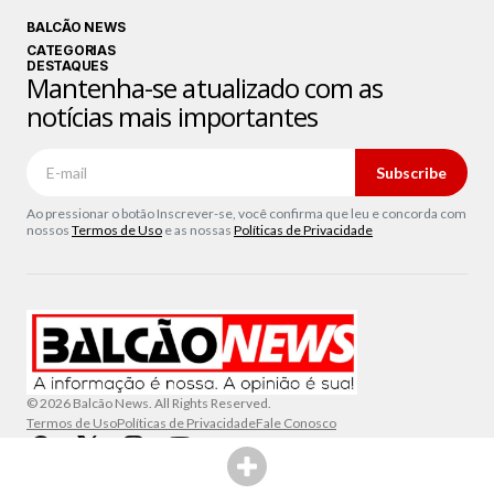
BALCÃO NEWS
CATEGORIAS
DESTAQUES
Mantenha-se atualizado com as
notícias mais importantes
Subscribe
Ao pressionar o botão Inscrever-se, você confirma que leu e concorda com
nossos
Termos de Uso
e as nossas
Políticas de Privacidade
© 2026 Balcão News. All Rights Reserved.
Termos de Uso
Políticas de Privacidade
Fale Conosco
SHARE THIS