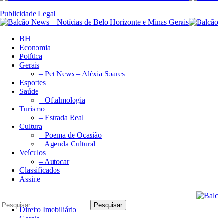
Publicidade Legal
BH
Economia
Política
Gerais
– Pet News – Aléxia Soares
Esportes
Saúde
– Oftalmologia
Turismo
– Estrada Real
Cultura
– Poema de Ocasião
– Agenda Cultural
Veículos
– Autocar
Classificados
Assine
Pesquisar
Direito Imobiliário