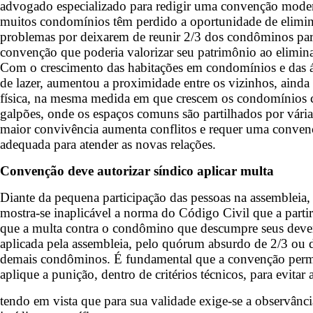
advogado especializado para redigir uma convenção moder
muitos condomínios têm perdido a oportunidade de elimin
problemas por deixarem de reunir 2/3 dos condôminos pa
convenção que poderia valorizar seu patrimônio ao eliminar
Com o crescimento das habitações em condomínios e das á
de lazer, aumentou a proximidade entre os vizinhos, aind
física, na mesma medida em que crescem os condomínios 
galpões, onde os espaços comuns são partilhados por vári
maior convivência aumenta conflitos e requer uma conven
adequada para atender as novas relações.
Convenção deve autorizar síndico aplicar multa
Diante da pequena participação das pessoas na assembleia,
mostra-se inaplicável a norma do Código Civil que a part
que a multa contra o condômino que descumpre seus dever
aplicada pela assembleia, pelo quórum absurdo de 2/3 ou d
demais condôminos. É fundamental que a convenção permi
aplique a punição, dentro de critérios técnicos, para evitar
tendo em vista que para sua validade exige-se a observânc