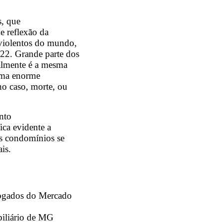
s, que
e reflexão da
s violentos do mundo,
22. Grande parte dos
almente é a mesma
 uma enorme
no caso, morte, ou
nto
fica evidente a
os condomínios se
is.
vogados do Mercado
iliário de MG