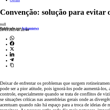
Gerais
Convenção: solução para evitar o
null
Publicado por
balcaonews
20/03/2023 às 22:44
Deixar de enfrentar os problemas que surgem rotineiramen
pode ser a pior atitude, pois ignorá-los pode aumentá-los,
controle, especialmente quando se trata de conflitos de vi
se situações críticas nas assembleias gerais onde as divergê
acentuam quando não há espaço para a troca de ideias de 