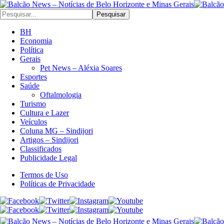
Pesquisar
BH
Economia
Política
Gerais
Pet News – Aléxia Soares
Esportes
Saúde
Oftalmologia
Turismo
Cultura e Lazer
Veículos
Coluna MG – Sindijori
Artigos – Sindijori
Classificados
Publicidade Legal
Termos de Uso
Políticas de Privacidade