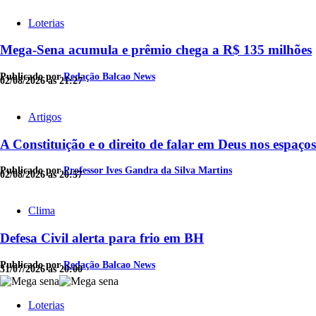
Loterias
Mega-Sena acumula e prêmio chega a R$ 135 milhões
Publicado por
Redação Balcao News
02/08/2026 às 21:27
Artigos
A Constituição e o direito de falar em Deus nos espaços
Publicado por
Professor Ives Gandra da Silva Martins
02/08/2026 às 20:57
Clima
Defesa Civil alerta para frio em BH
Publicado por
Redação Balcao News
31/07/2026 às 20:00
Loterias