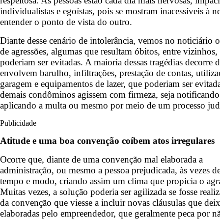
respeitosa. As pessoas estão cada dia mais nervosas, impaci
individualistas e egoístas, pois se mostram inacessíveis à n
entender o ponto de vista do outro.
Diante desse cenário de intolerância, vemos no noticiário o
de agressões, algumas que resultam óbitos, entre vizinhos,
poderiam ser evitadas. A maioria dessas tragédias decorre 
envolvem barulho, infiltrações, prestação de contas, utiliz
garagem e equipamentos de lazer, que poderiam ser evitada
demais condôminos agissem com firmeza, seja notificando 
aplicando a multa ou mesmo por meio de um processo judi
Publicidade
Atitude e uma boa convenção coíbem atos irregulares
Ocorre que, diante de uma convenção mal elaborada a
administração, ou mesmo a pessoa prejudicada, às vezes de
tempo e modo, criando assim um clima que propicia o agr
Muitas vezes, a solução poderia ser agilizada se fosse realiz
da convenção que viesse a incluir novas cláusulas que dei
elaboradas pelo empreendedor, que geralmente peca por n