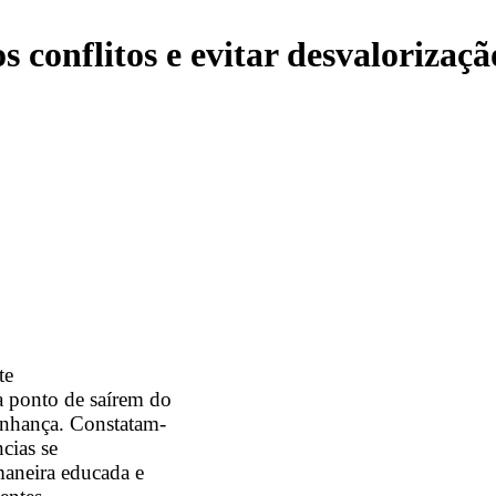
s conflitos e evitar desvaloriza
te
 a ponto de saírem do
zinhança. Constatam-
ncias se
maneira educada e