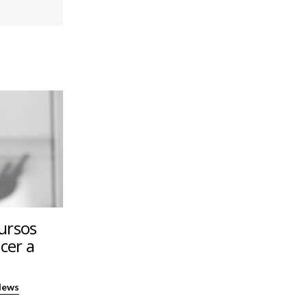
ursos
cer a
News