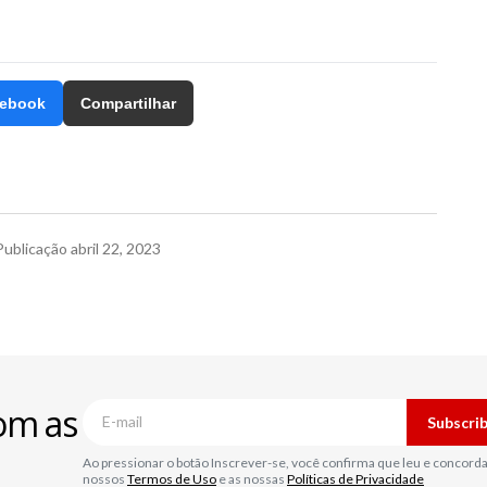
ebook
Compartilhar
Publicação
abril 22, 2023
om as
Subscri
Ao pressionar o botão Inscrever-se, você confirma que leu e concord
nossos
Termos de Uso
e as nossas
Políticas de Privacidade