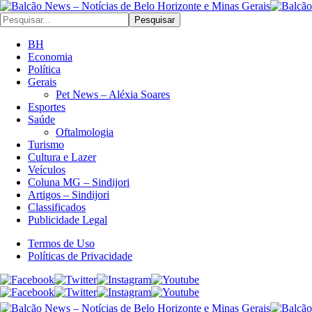
Pesquisar
BH
Economia
Política
Gerais
Pet News – Aléxia Soares
Esportes
Saúde
Oftalmologia
Turismo
Cultura e Lazer
Veículos
Coluna MG – Sindijori
Artigos – Sindijori
Classificados
Publicidade Legal
Termos de Uso
Políticas de Privacidade