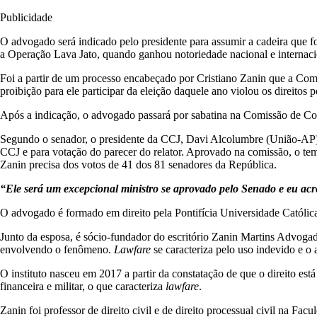
Publicidade
O advogado será indicado pelo presidente para assumir a cadeira que f
a Operação Lava Jato, quando ganhou notoriedade nacional e internaci
Foi a partir de um processo encabeçado por Cristiano Zanin que a Com
proibição para ele participar da eleição daquele ano violou os direitos po
Após a indicação, o advogado passará por sabatina na Comissão de C
Segundo o senador, o presidente da CCJ, Davi Alcolumbre (União-AP), d
CCJ e para votação do parecer do relator. Aprovado na comissão, o t
Zanin precisa dos votos de 41 dos 81 senadores da República.
“Ele será um excepcional ministro se aprovado pelo Senado e eu acr
O advogado é formado em direito pela Pontifícia Universidade Católica 
Junto da esposa, é sócio-fundador do escritório Zanin Martins Advogad
envolvendo o fenômeno.
Lawfare
se caracteriza pelo uso indevido e o 
O instituto nasceu em 2017 a partir da constatação de que o direito está
financeira e militar, o que caracteriza
lawfare
.
Zanin foi professor de direito civil e de direito processual civil na Fa