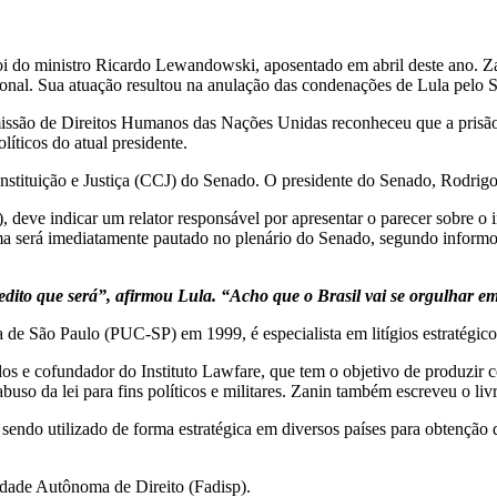
oi do ministro Ricardo Lewandowski, aposentado em abril deste ano. Za
onal. Sua atuação resultou na
anulação
das condenações de Lula pelo 
issão de Direitos Humanos das Nações Unidas reconheceu que a prisão d
líticos do atual presidente.
onstituição e Justiça (CCJ) do Senado. O presidente do Senado, Rodr
eve indicar um relator responsável por apresentar o parecer sobre o i
ema será imediatamente pautado no plenário do Senado, segundo inform
edito que será”, afirmou Lula. “Acho que o Brasil vai se orgulhar 
de São Paulo (PUC-SP) em 1999, é especialista em litígios estratégicos 
os e cofundador do Instituto Lawfare, que tem o objetivo de produzir c
abuso da lei para fins políticos e militares. Zanin também escreveu o liv
 sendo utilizado de forma estratégica em diversos países para obtenção de
culdade Autônoma de Direito (Fadisp).