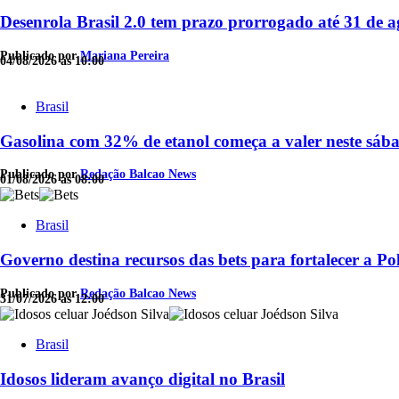
Desenrola Brasil 2.0 tem prazo prorrogado até 31 de a
Publicado por
Mariana Pereira
04/08/2026 às 10:00
Brasil
Gasolina com 32% de etanol começa a valer neste sáb
Publicado por
Redação Balcao News
01/08/2026 às 08:00
Brasil
Governo destina recursos das bets para fortalecer a Pol
Publicado por
Redação Balcao News
31/07/2026 às 12:00
Brasil
Idosos lideram avanço digital no Brasil