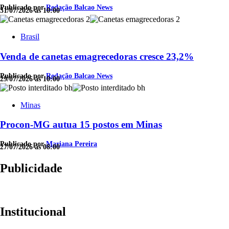
Publicado por
Redação Balcao News
31/07/2026 às 10:00
Brasil
Venda de canetas emagrecedoras cresce 23,2%
Publicado por
Redação Balcao News
29/07/2026 às 10:00
Minas
Procon-MG autua 15 postos em Minas
Publicado por
Mariana Pereira
27/07/2026 às 08:00
Publicidade
Institucional