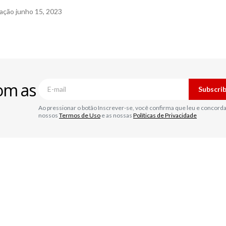
cação
junho 15, 2023
om as
Subscri
Ao pressionar o botão Inscrever-se, você confirma que leu e concord
nossos
Termos de Uso
e as nossas
Políticas de Privacidade