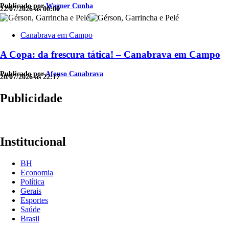
Publicado por
Wagner Cunha
22/07/2026 às 00:00
Canabrava em Campo
A Copa: da frescura tática! – Canabrava em Campo
Publicado por
Afonso Canabrava
20/07/2026 às 22:17
Publicidade
Institucional
BH
Economia
Política
Gerais
Esportes
Saúde
Brasil