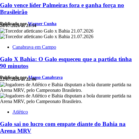
Galo vence líder Palmeiras fora e ganha força no
Brasileirão
Publicado por
Wagner Cunha
26/07/2026 às 23:54
Canabrava em Campo
Galo X Bahia: O Galo esqueceu que a partida tinha
90 minutos
Publicado por
Afonso Canabrava
22/07/2026 às 22:06
Atlético
Galo sai no lucro com empate diante do Bahia na
Arena MRV