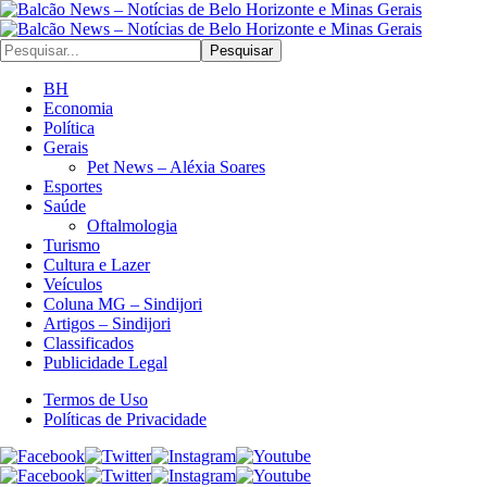
Pesquisar
BH
Economia
Política
Gerais
Pet News – Aléxia Soares
Esportes
Saúde
Oftalmologia
Turismo
Cultura e Lazer
Veículos
Coluna MG – Sindijori
Artigos – Sindijori
Classificados
Publicidade Legal
Termos de Uso
Políticas de Privacidade