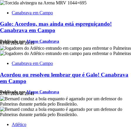
Canabrava em Campo
Galo: Acordou, mas ainda está espreguiçando!
Canabrava em Campo
Publicado por
Afonso Canabrava
03/08/2026 às 23:15
Canabrava em Campo
Acordou ou resolveu lembrar que é Galo! Canabrava
em Campo
Publicado por
Afonso Canabrava
27/07/2026 às 23:41
Atlético