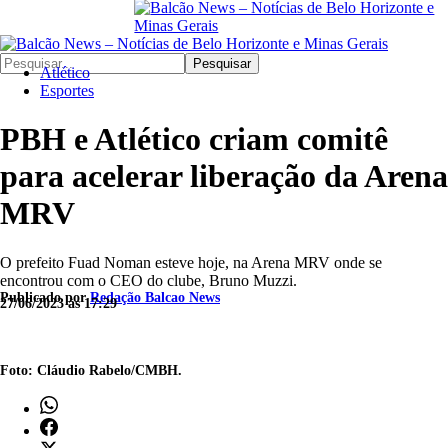
Pesquisar
Atlético
Esportes
PBH e Atlético criam comitê
para acelerar liberação da Arena
MRV
O prefeito Fuad Noman esteve hoje, na Arena MRV onde se
encontrou com o CEO do clube, Bruno Muzzi.
Publicado por
Redação Balcao News
27/06/2023 às 17:29
Foto: Cláudio Rabelo/CMBH.