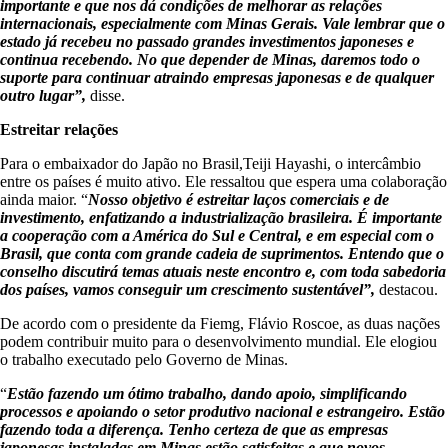
importante e que nos dá condições de melhorar as relações
internacionais, especialmente com Minas Gerais. Vale lembrar que o
estado já recebeu no passado grandes investimentos japoneses e
continua recebendo. No que depender de Minas, daremos todo o
suporte para continuar atraindo empresas japonesas e de qualquer
outro lugar”,
disse.
Estreitar relações
Para o embaixador do Japão no Brasil,Teiji Hayashi, o intercâmbio
entre os países é muito ativo. Ele ressaltou que espera uma colaboração
ainda maior. “
Nosso objetivo é estreitar laços comerciais e de
investimento, enfatizando a industrialização brasileira. É importante
a cooperação com a América do Sul e Central, e em especial com o
Brasil, que conta com grande cadeia de suprimentos. Entendo que o
conselho discutirá temas atuais neste encontro e, com toda sabedoria
dos países, vamos conseguir um crescimento sustentável”,
destacou.
De acordo com o presidente da Fiemg, Flávio Roscoe, as duas nações
podem contribuir muito para o desenvolvimento mundial. Ele elogiou
o trabalho executado pelo Governo de Minas.
“
Estão fazendo um ótimo trabalho, dando apoio, simplificando
processos e apoiando o setor produtivo nacional e estrangeiro. Estão
fazendo toda a diferença. Tenho certeza de que as empresas
japonesas instaladas em Minas estão satisfeitas e que novos