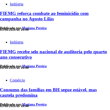
Indústria
FIEMG reforça combate ao feminicídio com
campanha no Agosto Lilás
Publicado por
Mariana Pereira
05/08/2026 às 10:00
Indústria
FIEMG recebe selo nacional de auditoria pelo quarto
ano consecutivo
Publicado por
Mariana Pereira
04/08/2026 às 16:00
Comércio
Consumo das famílias em BH segue estável, mas
cautela predomina
Publicado por
Mariana Pereira
03/08/2026 às 18:00