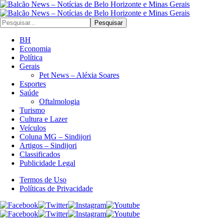
Pesquisar
BH
Economia
Política
Gerais
Pet News – Aléxia Soares
Esportes
Saúde
Oftalmologia
Turismo
Cultura e Lazer
Veículos
Coluna MG – Sindijori
Artigos – Sindijori
Classificados
Publicidade Legal
Termos de Uso
Políticas de Privacidade