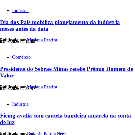
Indústria
Dia dos Pais mobiliza planejamento da indústria
meses antes da data
Publicado por
Mariana Pereira
03/08/2026 às 14:00
Comércio
Presidente do Sebrae Minas recebe Prêmio Homem de
Valor
Publicado por
Mariana Pereira
01/08/2026 às 23:57
Indústria
Fiemg avalia com cautela bandeira amarela na conta
de luz
Publicado por
Redação Balcao News