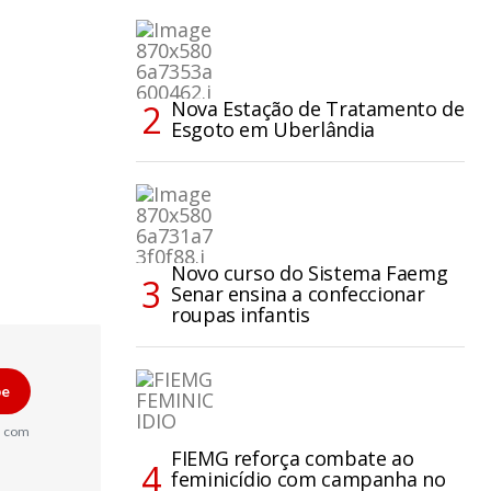
Nova Estação de Tratamento de
Esgoto em Uberlândia
Novo curso do Sistema Faemg
Senar ensina a confeccionar
roupas infantis
be
a com
FIEMG reforça combate ao
feminicídio com campanha no