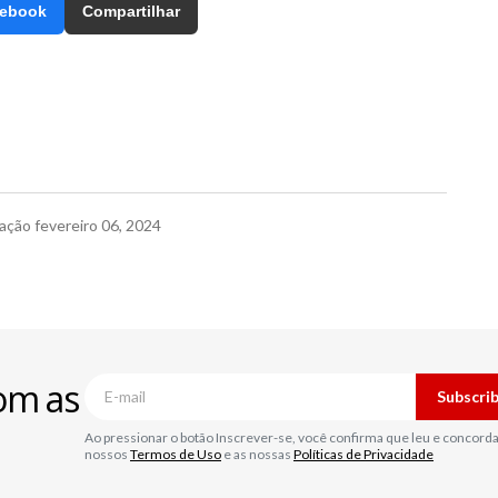
ebook
Compartilhar
cação
fevereiro 06, 2024
om as
Subscri
Ao pressionar o botão Inscrever-se, você confirma que leu e concord
nossos
Termos de Uso
e as nossas
Políticas de Privacidade