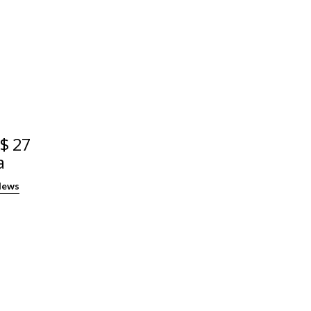
$ 27
a
News