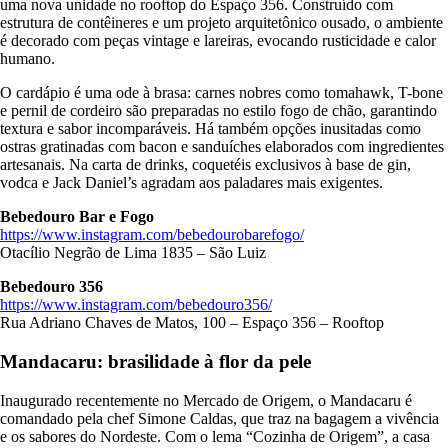
uma nova unidade no rooftop do Espaço 356. Construído com
estrutura de contêineres e um projeto arquitetônico ousado, o ambiente
é decorado com peças vintage e lareiras, evocando rusticidade e calor
humano.
O cardápio é uma ode à brasa: carnes nobres como tomahawk, T-bone
e pernil de cordeiro são preparadas no estilo fogo de chão, garantindo
textura e sabor incomparáveis. Há também opções inusitadas como
ostras gratinadas com bacon e sanduíches elaborados com ingredientes
artesanais. Na carta de drinks, coquetéis exclusivos à base de gin,
vodca e Jack Daniel’s agradam aos paladares mais exigentes.
Bebedouro Bar e Fogo
https://www.instagram.com/bebedourobarefogo/
Otacílio Negrão de Lima 1835 – São Luiz
Bebedouro 356
https://www.instagram.com/bebedouro356/
Rua Adriano Chaves de Matos, 100 – Espaço 356 – Rooftop
Mandacaru: brasilidade à flor da pele
Inaugurado recentemente no Mercado de Origem, o Mandacaru é
comandado pela chef Simone Caldas, que traz na bagagem a vivência
e os sabores do Nordeste. Com o lema “Cozinha de Origem”, a casa