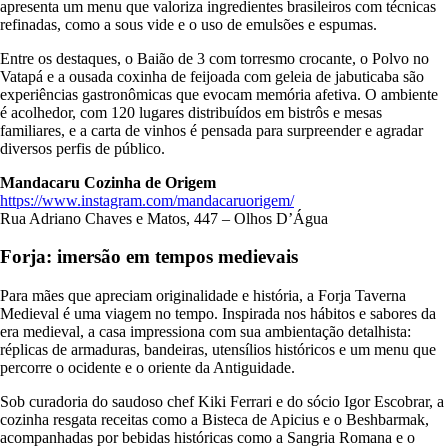
apresenta um menu que valoriza ingredientes brasileiros com técnicas
refinadas, como a sous vide e o uso de emulsões e espumas.
Entre os destaques, o Baião de 3 com torresmo crocante, o Polvo no
Vatapá e a ousada coxinha de feijoada com geleia de jabuticaba são
experiências gastronômicas que evocam memória afetiva. O ambiente
é acolhedor, com 120 lugares distribuídos em bistrôs e mesas
familiares, e a carta de vinhos é pensada para surpreender e agradar
diversos perfis de público.
Mandacaru Cozinha de Origem
https://www.instagram.com/mandacaruorigem/
Rua Adriano Chaves e Matos, 447 – Olhos D’Água
Forja: imersão em tempos medievais
Para mães que apreciam originalidade e história, a Forja Taverna
Medieval é uma viagem no tempo. Inspirada nos hábitos e sabores da
era medieval, a casa impressiona com sua ambientação detalhista:
réplicas de armaduras, bandeiras, utensílios históricos e um menu que
percorre o ocidente e o oriente da Antiguidade.
Sob curadoria do saudoso chef Kiki Ferrari e do sócio Igor Escobrar, a
cozinha resgata receitas como a Bisteca de Apicius e o Beshbarmak,
acompanhadas por bebidas históricas como a Sangria Romana e o