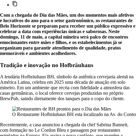
Com a chegada do Dia das Mães, um dos momentos mais afetivos
e lucrativos do ano para o setor gastronômico, os restaurantes de
Belo Horizonte se preparam para receber um público expressivo e
celebrar a data com experiências únicas e saborosas. Neste
domingo, 11 de maio, a capital mineira será palco de encontros
emocionantes entre mães e filhos, e os estabelecimentos já se
organizam para garantir atendimento de qualidade, pratos
memoráveis e ambientes acolhedores.
Tradição e inovação no Hofbräuhaus
A lendária Hofbräuhaus BH, símbolo da autêntica cervejaria alemã na
América Latina, celebra em 2025 uma década de atuação em solo
mineiro. Em um ambiente que recria com fidelidade a atmosfera das
casas germânicas, o local oferece cervejas produzidas no próprio
BrewPub, saindo diretamente dos tanques para o copo do cliente.
O Restaurante Hofbräuhaus BH esta localizado na Av. do Cont
Recentemente, a casa anunciou a chegada da chef Sabrina Banneit,
com formação no Le Cordon Bleu e passagem por restaurantes
estrelados na Europa. Ela assina o novo cardápio, que mantém a