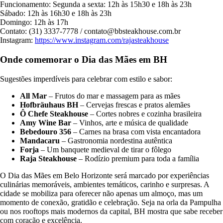
Funcionamento: Segunda a sexta: 12h às 15h30 e 18h às 23h
Sábado: 12h às 16h30 e 18h às 23h
Domingo: 12h às 17h
Contato: (31) 3337-7778 / contato@bbsteakhouse.com.br
Instagram:
https://www.instagram.com/rajasteakhouse
Onde comemorar o Dia das Mães em BH
Sugestões imperdíveis para celebrar com estilo e sabor:
All Mar
– Frutos do mar e massagem para as mães
Hofbräuhaus BH
– Cervejas frescas e pratos alemães
Ô Chefe Steakhouse
– Cortes nobres e cozinha brasileira
Amy Wine Bar
– Vinhos, arte e música de qualidade
Bebedouro 356
– Carnes na brasa com vista encantadora
Mandacaru
– Gastronomia nordestina autêntica
Forja
– Um banquete medieval de tirar o fôlego
Raja Steakhouse
– Rodízio premium para toda a família
O Dia das Mães em Belo Horizonte será marcado por experiências
culinárias memoráveis, ambientes temáticos, carinho e surpresas. A
cidade se mobiliza para oferecer não apenas um almoço, mas um
momento de conexão, gratidão e celebração. Seja na orla da Pampulha
ou nos rooftops mais modernos da capital, BH mostra que sabe receber
com coração e excelência.