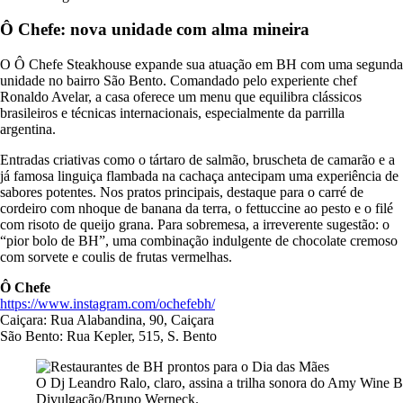
Ô Chefe: nova unidade com alma mineira
O Ô Chefe Steakhouse expande sua atuação em BH com uma segunda
unidade no bairro São Bento. Comandado pelo experiente chef
Ronaldo Avelar, a casa oferece um menu que equilibra clássicos
brasileiros e técnicas internacionais, especialmente da parrilla
argentina.
Entradas criativas como o tártaro de salmão, bruscheta de camarão e a
já famosa linguiça flambada na cachaça antecipam uma experiência de
sabores potentes. Nos pratos principais, destaque para o carré de
cordeiro com nhoque de banana da terra, o fettuccine ao pesto e o filé
com risoto de queijo grana. Para sobremesa, a irreverente sugestão: o
“pior bolo de BH”, uma combinação indulgente de chocolate cremoso
com sorvete e coulis de frutas vermelhas.
Ô Chefe
https://www.instagram.com/ochefebh/
Caiçara: Rua Alabandina, 90, Caiçara
São Bento: Rua Kepler, 515, S. Bento
O Dj Leandro Ralo, claro, assina a trilha sonora do Amy Wine 
Divulgação/Bruno Werneck.