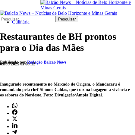
Pesquisar
Culinária
Restaurantes de BH prontos
para o Dia das Mães
Publicado por
Redação Balcao News
09/05/2025 às 08:12
Inaugurado recentemente no Mercado de Origem, o Mandacaru é
comandado pela chef Simone Caldas, que traz na bagagem a vivência e
os sabores do Nordeste. Foto: Divulgação/Ampla Digital.