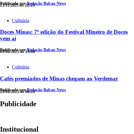
Publicado por
Redação Balcao News
23/11/2025 às 22:23
Culinária
Doces Minas: 7ª edição do Festival Mineiro de Doces
vem aí
Publicado por
Redação Balcao News
09/06/2025 às 13:00
Culinária
Cafés premiados de Minas chegam ao Verdemar
Publicado por
Redação Balcao News
29/04/2025 às 06:21
Publicidade
Institucional