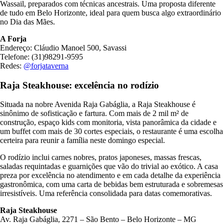
Wassail, preparados com técnicas ancestrais. Uma proposta diferente
de tudo em Belo Horizonte, ideal para quem busca algo extraordinário
no Dia das Mães.
A Forja
Endereço: Cláudio Manoel 500, Savassi
Telefone: (31)98291-9595
Redes:
@forjataverna
Raja Steakhouse: excelência no rodízio
Situada na nobre Avenida Raja Gabáglia, a Raja Steakhouse é
sinônimo de sofisticação e fartura. Com mais de 2 mil m² de
construção, espaço kids com monitoria, vista panorâmica da cidade e
um buffet com mais de 30 cortes especiais, o restaurante é uma escolha
certeira para reunir a família neste domingo especial.
O rodízio inclui carnes nobres, pratos japoneses, massas frescas,
saladas requintadas e guarnições que vão do trivial ao exótico. A casa
preza por excelência no atendimento e em cada detalhe da experiência
gastronômica, com uma carta de bebidas bem estruturada e sobremesas
irresistíveis. Uma referência consolidada para datas comemorativas.
Raja Steakhouse
Av. Raja Gabáglia, 2271 – São Bento – Belo Horizonte – MG