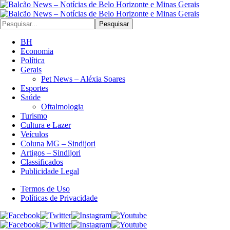
Pesquisar
BH
Economia
Política
Gerais
Pet News – Aléxia Soares
Esportes
Saúde
Oftalmologia
Turismo
Cultura e Lazer
Veículos
Coluna MG – Sindijori
Artigos – Sindijori
Classificados
Publicidade Legal
Termos de Uso
Políticas de Privacidade