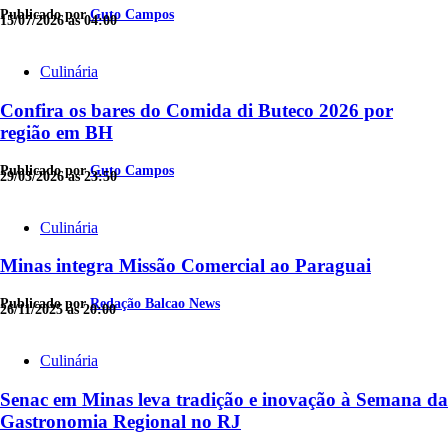
Publicado por
Guto Campos
15/07/2026 às 04:00
Culinária
Confira os bares do Comida di Buteco 2026 por
região em BH
Publicado por
Guto Campos
29/03/2026 às 23:50
Culinária
Minas integra Missão Comercial ao Paraguai
Publicado por
Redação Balcao News
26/11/2025 às 20:00
Culinária
Senac em Minas leva tradição e inovação à Semana da
Gastronomia Regional no RJ