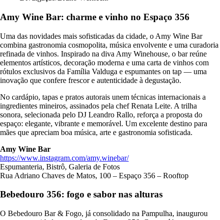
Amy Wine Bar: charme e vinho no Espaço 356
Uma das novidades mais sofisticadas da cidade, o Amy Wine Bar
combina gastronomia cosmopolita, música envolvente e uma curadoria
refinada de vinhos. Inspirado na diva Amy Winehouse, o bar reúne
elementos artísticos, decoração moderna e uma carta de vinhos com
rótulos exclusivos da Família Valduga e espumantes on tap — uma
inovação que confere frescor e autenticidade à degustação.
No cardápio, tapas e pratos autorais unem técnicas internacionais a
ingredientes mineiros, assinados pela chef Renata Leite. A trilha
sonora, selecionada pelo DJ Leandro Rallo, reforça a proposta do
espaço: elegante, vibrante e memorável. Um excelente destino para
mães que apreciam boa música, arte e gastronomia sofisticada.
Amy Wine Bar
https://www.instagram.com/amy.winebar/
Espumanteria, Bistrô, Galeria de Fotos
Rua Adriano Chaves de Matos, 100 – Espaço 356 – Rooftop
Bebedouro 356: fogo e sabor nas alturas
O Bebedouro Bar & Fogo, já consolidado na Pampulha, inaugurou