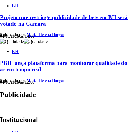
BH
Projeto que restringe publicidade de bets em BH será
votado na Câmara
Publicado por
Maria Helena Borges
04/08/2026 às 14:00
BH
PBH lança plataforma para monitorar qualidade do
ar em tempo real
Publicado por
Maria Helena Borges
04/08/2026 às 12:00
Publicidade
Institucional