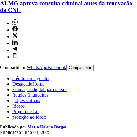
ALMG aprova consulta criminal antes da renovação
da CNH
Compartilhar:
WhatsApp
Facebook
Compartilhar
crédito consignado
DestacadoHome
Educação digital para idosos
fraudes financeiras
golpes virtuais
Idosos
Projeto de Lei
proteção ao idoso
Publicado por
Maria Helena Borges
Publicação
julho 03, 2025