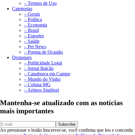
– Termos de Uso
Categorias
– Gerais
– Política
– Economia
– Brasil
– Esportes
– Saúde
– Pet News
– Poema de Ocasião
Destaques
– Publicidade Legal
– Jornal Balcão
– Canabrava em Campo
– Mundo do Vinho
– Coluna MG
– Artigos Sindijori
Mantenha-se atualizado com as notícias
mais importantes
Subscribe
Ao pressionar o botão Inscrever-se, você confirma que leu e concorda