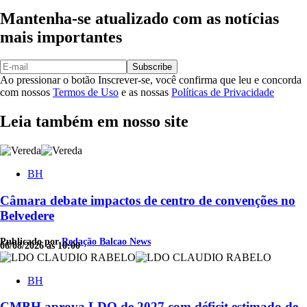
Mantenha-se atualizado com as notícias
mais importantes
Subscribe
Ao pressionar o botão Inscrever-se, você confirma que leu e concorda
com nossos
Termos de Uso
e as nossas
Políticas de Privacidade
Leia também em nosso site
BH
Câmara debate impactos de centro de convenções no
Belvedere
Publicado por
Redação Balcao News
06/08/2026 às 10:00
BH
CMBH aprova LDO de 2027 com déficit estimado de