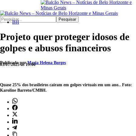
Pesquisar
BH
Projeto quer proteger idosos de
golpes e abusos financeiros
Publicado por
Maria Helena Borges
03/07/2025 às 19:00
Quase 25% dos brasileiros caíram em golpes virtuais em um ano.. Foto:
Karoline Barreto/CMBH.