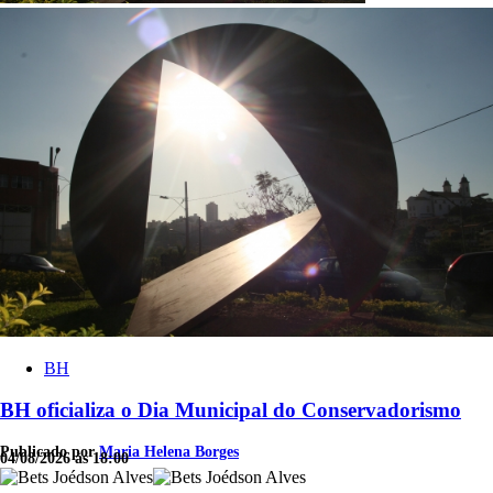
BH
BH oficializa o Dia Municipal do Conservadorismo
Publicado por
Maria Helena Borges
04/08/2026 às 18:00