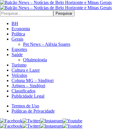
Pesquisar
BH
Economia
Política
Gerais
Pet News – Aléxia Soares
Esportes
Saúde
Oftalmologia
Turismo
Cultura e Lazer
Veículos
Coluna MG – Sindijori
Artigos – Sindijori
Classificados
Publicidade Legal
Termos de Uso
Políticas de Privacidade